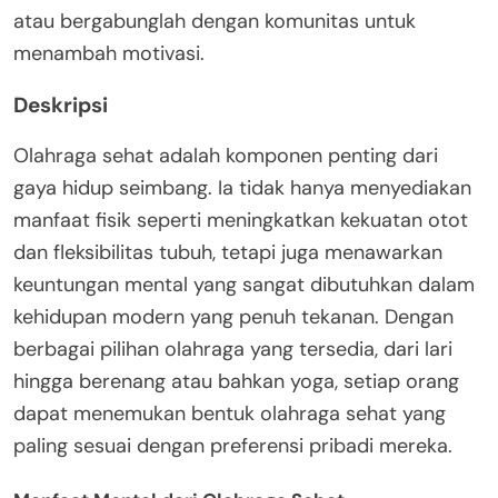
atau bergabunglah dengan komunitas untuk
menambah motivasi.
Deskripsi
Olahraga sehat adalah komponen penting dari
gaya hidup seimbang. Ia tidak hanya menyediakan
manfaat fisik seperti meningkatkan kekuatan otot
dan fleksibilitas tubuh, tetapi juga menawarkan
keuntungan mental yang sangat dibutuhkan dalam
kehidupan modern yang penuh tekanan. Dengan
berbagai pilihan olahraga yang tersedia, dari lari
hingga berenang atau bahkan yoga, setiap orang
dapat menemukan bentuk olahraga sehat yang
paling sesuai dengan preferensi pribadi mereka.