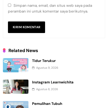
Simpan nama, email, dan situs web saya pada
peramban ini untuk komentar saya berikutnya.
Related News
Tidur Terukur
Agustus 9, 2026
Instagram Learnwichita
Agustus 8, 2026
Pemulihan Tubuh