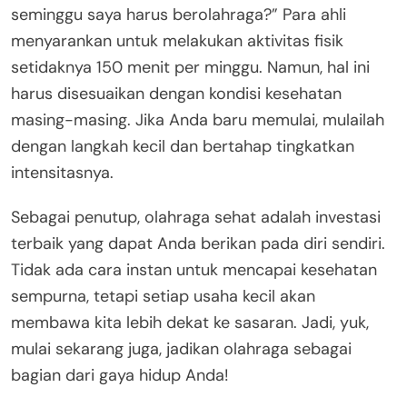
seminggu saya harus berolahraga?” Para ahli
menyarankan untuk melakukan aktivitas fisik
setidaknya 150 menit per minggu. Namun, hal ini
harus disesuaikan dengan kondisi kesehatan
masing-masing. Jika Anda baru memulai, mulailah
dengan langkah kecil dan bertahap tingkatkan
intensitasnya.
Sebagai penutup, olahraga sehat adalah investasi
terbaik yang dapat Anda berikan pada diri sendiri.
Tidak ada cara instan untuk mencapai kesehatan
sempurna, tetapi setiap usaha kecil akan
membawa kita lebih dekat ke sasaran. Jadi, yuk,
mulai sekarang juga, jadikan olahraga sebagai
bagian dari gaya hidup Anda!