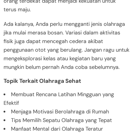
orang terdekat dapat menjadi kekuatan untuk
terus maju.
Ada kalanya, Anda perlu mengganti jenis olahraga
jika mulai merasa bosan. Variasi dalam aktivitas
fisik juga dapat mencegah cedera akibat
penggunaan otot yang berulang. Jangan ragu untuk
mengeksplorasi kelas atau kegiatan baru yang
mungkin belum pernah Anda coba sebelumnya.
Topik Terkait Olahraga Sehat
Membuat Rencana Latihan Mingguan yang
Efektif
Menjaga Motivasi Berolahraga di Rumah
Tips Memilih Sepatu Olahraga yang Tepat
Manfaat Mental dari Olahraga Teratur