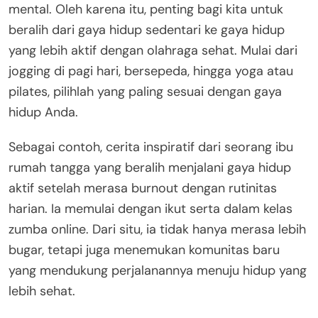
mental. Oleh karena itu, penting bagi kita untuk
beralih dari gaya hidup sedentari ke gaya hidup
yang lebih aktif dengan olahraga sehat. Mulai dari
jogging di pagi hari, bersepeda, hingga yoga atau
pilates, pilihlah yang paling sesuai dengan gaya
hidup Anda.
Sebagai contoh, cerita inspiratif dari seorang ibu
rumah tangga yang beralih menjalani gaya hidup
aktif setelah merasa burnout dengan rutinitas
harian. Ia memulai dengan ikut serta dalam kelas
zumba online. Dari situ, ia tidak hanya merasa lebih
bugar, tetapi juga menemukan komunitas baru
yang mendukung perjalanannya menuju hidup yang
lebih sehat.