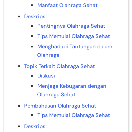
Manfaat Olahraga Sehat
Deskripsi
Pentingnya Olahraga Sehat
Tips Memulai Olahraga Sehat
Menghadapi Tantangan dalam
Olahraga
Topik Terkait Olahraga Sehat
Diskusi
Menjaga Kebugaran dengan
Olahraga Sehat
Pembahasan Olahraga Sehat
Tips Memulai Olahraga Sehat
Deskripsi