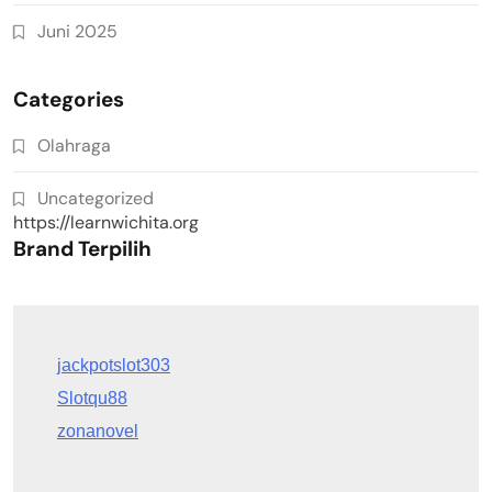
Juni 2025
Categories
Olahraga
Uncategorized
https://learnwichita.org
Brand Terpilih
Slotqu88
zonanovel