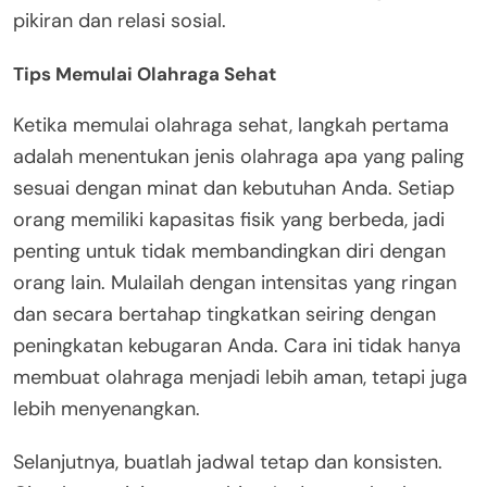
pikiran dan relasi sosial.
Tips Memulai Olahraga Sehat
Ketika memulai olahraga sehat, langkah pertama
adalah menentukan jenis olahraga apa yang paling
sesuai dengan minat dan kebutuhan Anda. Setiap
orang memiliki kapasitas fisik yang berbeda, jadi
penting untuk tidak membandingkan diri dengan
orang lain. Mulailah dengan intensitas yang ringan
dan secara bertahap tingkatkan seiring dengan
peningkatan kebugaran Anda. Cara ini tidak hanya
membuat olahraga menjadi lebih aman, tetapi juga
lebih menyenangkan.
Selanjutnya, buatlah jadwal tetap dan konsisten.