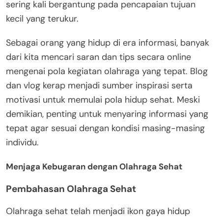
sering kali bergantung pada pencapaian tujuan
kecil yang terukur.
Sebagai orang yang hidup di era informasi, banyak
dari kita mencari saran dan tips secara online
mengenai pola kegiatan olahraga yang tepat. Blog
dan vlog kerap menjadi sumber inspirasi serta
motivasi untuk memulai pola hidup sehat. Meski
demikian, penting untuk menyaring informasi yang
tepat agar sesuai dengan kondisi masing-masing
individu.
Menjaga Kebugaran dengan Olahraga Sehat
Pembahasan Olahraga Sehat
Olahraga sehat telah menjadi ikon gaya hidup