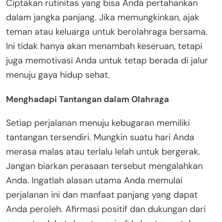
Ciptakan rutinitas yang bisa Anda pertahankan
dalam jangka panjang. Jika memungkinkan, ajak
teman atau keluarga untuk berolahraga bersama.
Ini tidak hanya akan menambah keseruan, tetapi
juga memotivasi Anda untuk tetap berada di jalur
menuju gaya hidup sehat.
Menghadapi Tantangan dalam Olahraga
Setiap perjalanan menuju kebugaran memiliki
tantangan tersendiri. Mungkin suatu hari Anda
merasa malas atau terlalu lelah untuk bergerak.
Jangan biarkan perasaan tersebut mengalahkan
Anda. Ingatlah alasan utama Anda memulai
perjalanan ini dan manfaat panjang yang dapat
Anda peroleh. Afirmasi positif dan dukungan dari