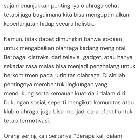
saja menunjukkan pentingnya olahraga sehat,
tetapi juga bagaimana kita bisa mengoptimalkan
keberlanjutan hidup secara holistik.
Namun, tidak dapat dimungkiri bahwa godaan
untuk mengabaikan olahraga kadang mengintai.
Berbagai distraksi dari televisi, gadget, atau hanya
sekadar rasa malas bisa menjadi penghalang untuk
berkomitmen pada rutinitas olahraga. Di sinilah
pentingnya membentuk lingkungan yang
mendukung serta kemauan kuat dari dalam diri.
Dukungan sosial, seperti mengikuti komunitas atau
klub olahraga, juga bisa menjadi cara efektif untuk
tetap termotivasi.
Orang sering kali bertanya, “Berapa kali dalam