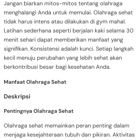
Jangan biarkan mitos-mitos tentang olahraga
menghalangi Anda untuk memulai. Olahraga sehat
tidak harus intens atau dilakukan di gym mahal.
Latihan sederhana seperti berjalan kaki selama 30
menit sehari dapat memberikan manfaat yang
signifikan. Konsistensi adalah kunci. Setiap langkah
kecil menuju perubahan yang lebih sehat akan
berkontribusi besar bagi kesehatan Anda.
Manfaat Olahraga Sehat
Deskripsi
Pentingnya Olahraga Sehat
Olahraga sehat memainkan peran penting dalam
menjaga kesejahteraan tubuh dan pikiran. Aktivitas