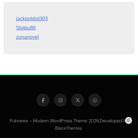
Slotqu88
zonanovel
Pubnews - Modern WordPress Theme 2026.Developed By
.
BlazeThemes