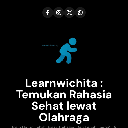
Skip
to
content
Learnwichita :
Temukan Rahasia
Sehat lewat
Olahraga
Ingin Hidup Lebih Bugar, Bahagia, Dan Penuh Energi? Di