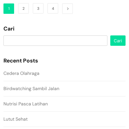
1
2
3
4
Cari
Cari
Recent Posts
Cedera Olahraga
Birdwatching Sambil Jalan
Nutrisi Pasca Latihan
Lutut Sehat