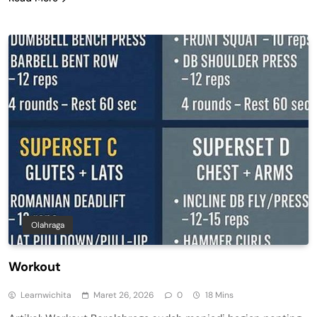
Olahraga
Workout
Learnwichita
Maret 26, 2026
0
18 Mins