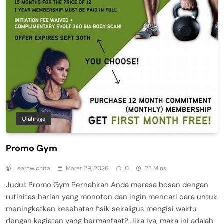
Olahraga
Promo Gym
Learnwichita
Maret 29, 2026
0
23 Mins
Judul: Promo Gym Pernahkah Anda merasa bosan dengan
rutinitas harian yang monoton dan ingin mencari cara untuk
meningkatkan kesehatan fisik sekaligus mengisi waktu
dengan kegiatan yang bermanfaat? Jika iya, maka ini adalah