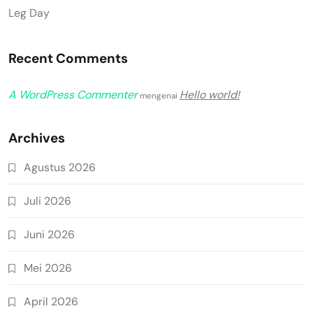
Leg Day
Recent Comments
A WordPress Commenter
Hello world!
mengenai
Archives
Agustus 2026
Juli 2026
Juni 2026
Mei 2026
April 2026