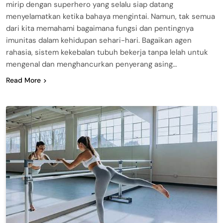
mirip dengan superhero yang selalu siap datang
menyelamatkan ketika bahaya mengintai. Namun, tak semua
dari kita memahami bagaimana fungsi dan pentingnya
imunitas dalam kehidupan sehari-hari. Bagaikan agen
rahasia, sistem kekebalan tubuh bekerja tanpa lelah untuk
mengenal dan menghancurkan penyerang asing…
Read More