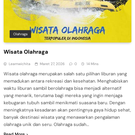
Olahraga
Wisata Olahraga
Learnwichita
Maret 27, 2026
0
14 Mins
Wisata olahraga merupakan salah satu pilihan liburan yang
memadukan antara rekreasi dan kesehatan. Menghabiskan
waktu liburan sambil berolahraga bisa menjadi alternatif
yang menarik, terutama bagi mereka yang ingin menjaga
kebugaran tubuh sambil menikmati suasana baru. Dengan
meningkatnya kesadaran akan pentingnya gaya hidup sehat,
banyak destinasi wisata yang menawarkan pengalaman
olahraga unik dan seru. Olahraga sudah…
Read More