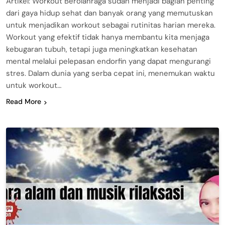
Artikel: Workout Berolahraga sudah menjadi bagian penting
dari gaya hidup sehat dan banyak orang yang memutuskan
untuk menjadikan workout sebagai rutinitas harian mereka.
Workout yang efektif tidak hanya membantu kita menjaga
kebugaran tubuh, tetapi juga meningkatkan kesehatan
mental melalui pelepasan endorfin yang dapat mengurangi
stres. Dalam dunia yang serba cepat ini, menemukan waktu
untuk workout…
Read More