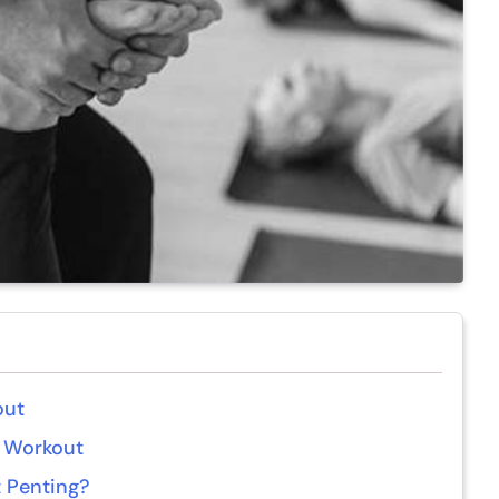
out
t Workout
 Penting?