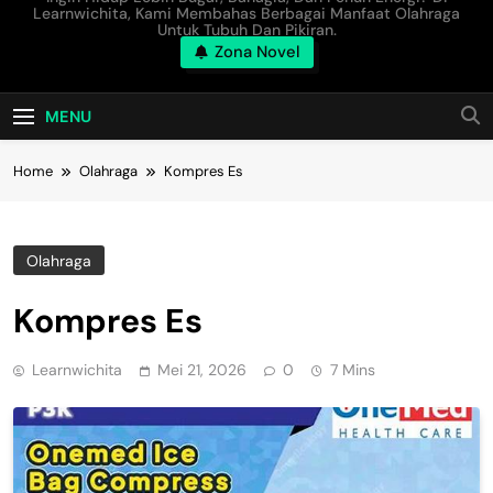
Learnwichita, Kami Membahas Berbagai Manfaat Olahraga
Untuk Tubuh Dan Pikiran.
Zona Novel
MENU
Home
Olahraga
Kompres Es
Olahraga
Kompres Es
Learnwichita
Mei 21, 2026
0
7 Mins