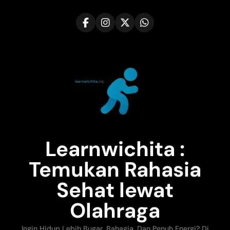
Skip
to
content
Learnwichita :
Temukan Rahasia
Sehat lewat
Olahraga
Ingin Hidup Lebih Bugar, Bahagia, Dan Penuh Energi? Di