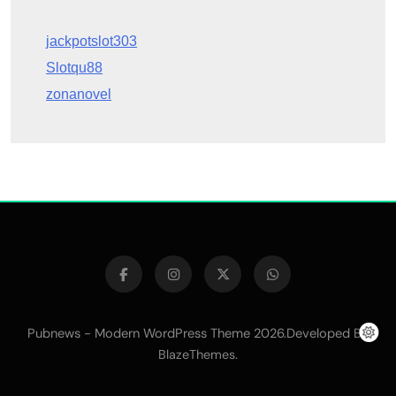
Slotqu88
zonanovel
Pubnews - Modern WordPress Theme 2026.Developed By
.
BlazeThemes