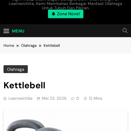
Learnwichita, Kami Membahas Berbagai Manfaat Olahraga
Untuk Tubuh Dan Pikiran.
Zona Novel
MENU
Home
Olahraga
Kettlebell
Olahraga
Kettlebell
Learnwichita
Mei 23, 2026
0
12 Mins