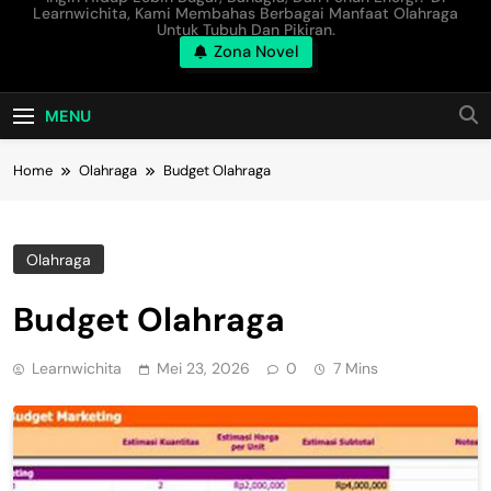
Learnwichita, Kami Membahas Berbagai Manfaat Olahraga
Untuk Tubuh Dan Pikiran.
Zona Novel
MENU
Home
Olahraga
Budget Olahraga
Olahraga
Budget Olahraga
Learnwichita
Mei 23, 2026
0
7 Mins