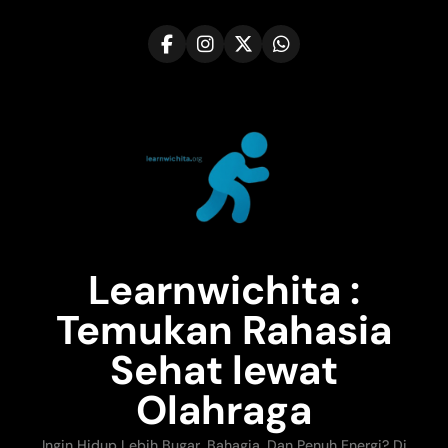
Skip
to
content
Learnwichita :
Temukan Rahasia
Sehat lewat
Olahraga
Ingin Hidup Lebih Bugar, Bahagia, Dan Penuh Energi? Di