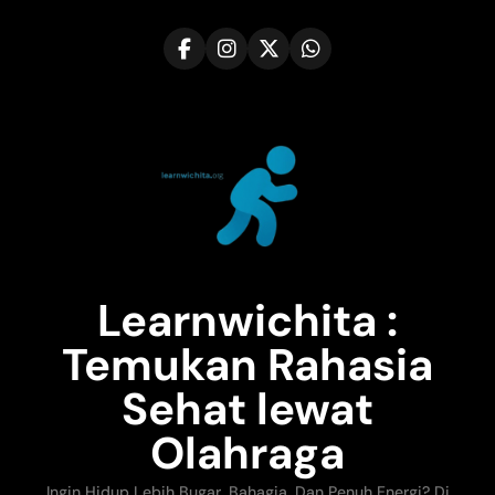
Skip
to
content
Learnwichita :
Temukan Rahasia
Sehat lewat
Olahraga
Ingin Hidup Lebih Bugar, Bahagia, Dan Penuh Energi? Di