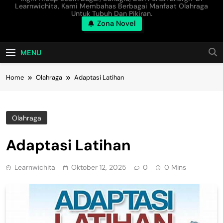
Learnwichita, Kami Membahas Berbagai Manfaat Olahraga
Untuk Tubuh Dan Pikiran.
Zona Novel
MENU
Home
Olahraga
Adaptasi Latihan
Olahraga
Adaptasi Latihan
Learnwichita
Oktober 12, 2025
0
0 Mins