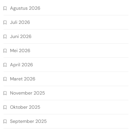
Agustus 2026
Juli 2026
Juni 2026
Mei 2026
April 2026
Maret 2026
November 2025
Oktober 2025
September 2025