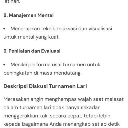
latihan.
8. Manajemen Mental
Menerapkan teknik relaksasi dan visualisasi
untuk mental yang kuat.
9. Penilaian dan Evaluasi
Menilai performa usai turnamen untuk
peningkatan di masa mendatang.
Deskripsi Diskusi Turnamen Lari
Merasakan angin menghempas wajah saat melesat
dalam turnamen lari tidak hanya sekadar
menggerakkan kaki secara cepat, tetapi lebih
kepada bagaimana Anda menangkap setiap detik