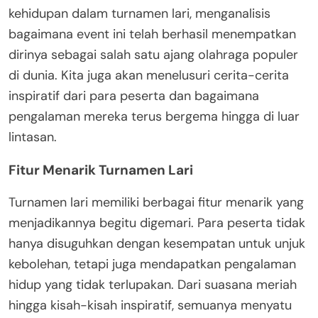
kehidupan dalam turnamen lari, menganalisis
bagaimana event ini telah berhasil menempatkan
dirinya sebagai salah satu ajang olahraga populer
di dunia. Kita juga akan menelusuri cerita-cerita
inspiratif dari para peserta dan bagaimana
pengalaman mereka terus bergema hingga di luar
lintasan.
Fitur Menarik Turnamen Lari
Turnamen lari memiliki berbagai fitur menarik yang
menjadikannya begitu digemari. Para peserta tidak
hanya disuguhkan dengan kesempatan untuk unjuk
kebolehan, tetapi juga mendapatkan pengalaman
hidup yang tidak terlupakan. Dari suasana meriah
hingga kisah-kisah inspiratif, semuanya menyatu