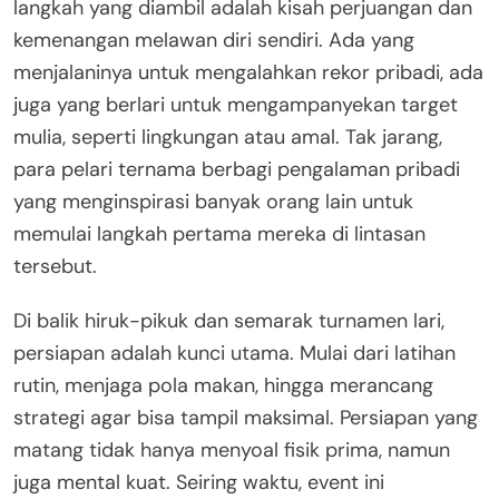
langkah yang diambil adalah kisah perjuangan dan
kemenangan melawan diri sendiri. Ada yang
menjalaninya untuk mengalahkan rekor pribadi, ada
juga yang berlari untuk mengampanyekan target
mulia, seperti lingkungan atau amal. Tak jarang,
para pelari ternama berbagi pengalaman pribadi
yang menginspirasi banyak orang lain untuk
memulai langkah pertama mereka di lintasan
tersebut.
Di balik hiruk-pikuk dan semarak turnamen lari,
persiapan adalah kunci utama. Mulai dari latihan
rutin, menjaga pola makan, hingga merancang
strategi agar bisa tampil maksimal. Persiapan yang
matang tidak hanya menyoal fisik prima, namun
juga mental kuat. Seiring waktu, event ini