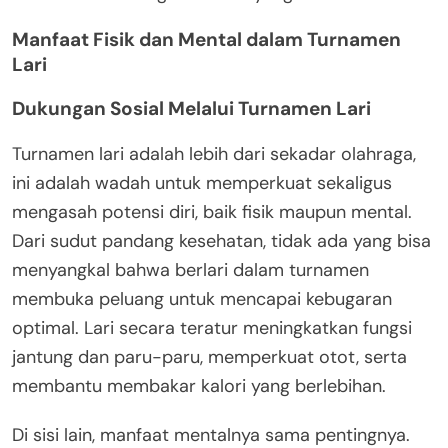
Manfaat Fisik dan Mental dalam Turnamen
Lari
Dukungan Sosial Melalui Turnamen Lari
Turnamen lari adalah lebih dari sekadar olahraga,
ini adalah wadah untuk memperkuat sekaligus
mengasah potensi diri, baik fisik maupun mental.
Dari sudut pandang kesehatan, tidak ada yang bisa
menyangkal bahwa berlari dalam turnamen
membuka peluang untuk mencapai kebugaran
optimal. Lari secara teratur meningkatkan fungsi
jantung dan paru-paru, memperkuat otot, serta
membantu membakar kalori yang berlebihan.
Di sisi lain, manfaat mentalnya sama pentingnya.