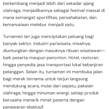
berkembang menjadi lebih dari sekadar ajang
olahraga, menjadikannya sebagai festival massal di
mana semangat sportifitas, persahabatan, dan
kemanusiaan melebur menjadi satu.
Turnamen lari juga menciptakan peluang bagi
banyak sektor. Industri pariwisata, misalnya,
diuntungkan dengan masuknya ribuan wisatawan—
baik peserta maupun penonton. Hotel, restoran,
hingga penyedia jasa transportasi lokal kebanjiran
pelanggan. Selain itu, turnamen ini membuka jalan
bagi merek ternama untuk terjun langsung
mendukung acara, mulai dari sepatu, pakaian
olahraga, hingga minuman energi, setiap produk
berusaha menarik minat peserta dengan
penawaran eksklusif.