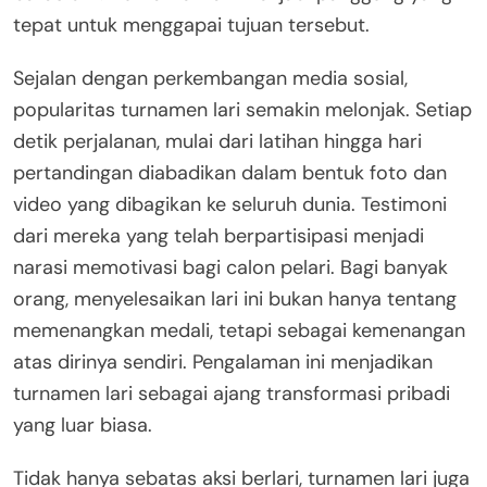
tepat untuk menggapai tujuan tersebut.
Sejalan dengan perkembangan media sosial,
popularitas turnamen lari semakin melonjak. Setiap
detik perjalanan, mulai dari latihan hingga hari
pertandingan diabadikan dalam bentuk foto dan
video yang dibagikan ke seluruh dunia. Testimoni
dari mereka yang telah berpartisipasi menjadi
narasi memotivasi bagi calon pelari. Bagi banyak
orang, menyelesaikan lari ini bukan hanya tentang
memenangkan medali, tetapi sebagai kemenangan
atas dirinya sendiri. Pengalaman ini menjadikan
turnamen lari sebagai ajang transformasi pribadi
yang luar biasa.
Tidak hanya sebatas aksi berlari, turnamen lari juga