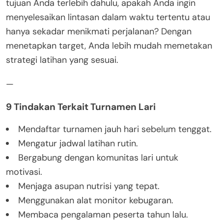
tujuan Anda terlebih dahulu, apakah Anda ingin
menyelesaikan lintasan dalam waktu tertentu atau
hanya sekadar menikmati perjalanan? Dengan
menetapkan target, Anda lebih mudah memetakan
strategi latihan yang sesuai.
—
9 Tindakan Terkait Turnamen Lari
Mendaftar turnamen jauh hari sebelum tenggat.
Mengatur jadwal latihan rutin.
Bergabung dengan komunitas lari untuk
motivasi.
Menjaga asupan nutrisi yang tepat.
Menggunakan alat monitor kebugaran.
Membaca pengalaman peserta tahun lalu.