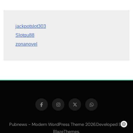
Slotqu88
zonanovel
Pubnews - Modern WordPress Theme 2026.Developed By
.
BlazeThemes