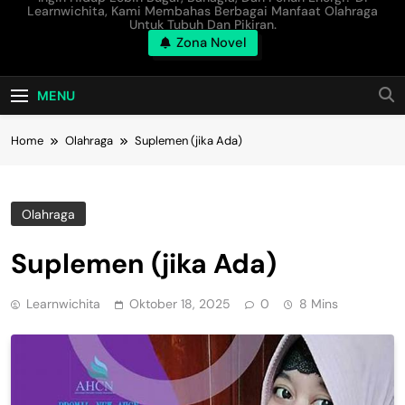
Learnwichita, Kami Membahas Berbagai Manfaat Olahraga
Untuk Tubuh Dan Pikiran.
Zona Novel
MENU
Home
Olahraga
Suplemen (jika Ada)
Olahraga
Suplemen (jika Ada)
Learnwichita
Oktober 18, 2025
0
8 Mins