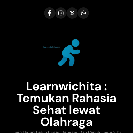
Skip
to
content
Learnwichita :
Temukan Rahasia
Sehat lewat
Olahraga
Ingin Hidup Lebih Bugar, Bahagia, Dan Penuh Energi? Di