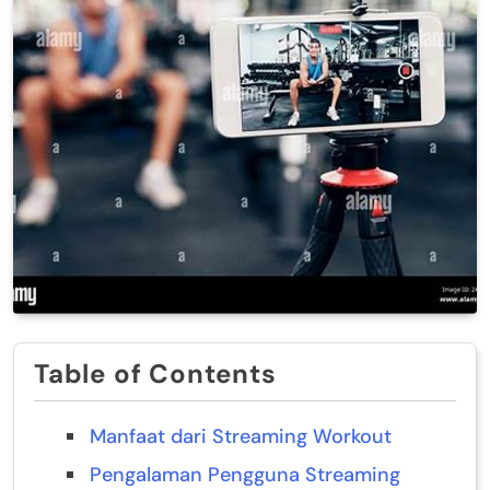
Table of Contents
Manfaat dari Streaming Workout
Pengalaman Pengguna Streaming