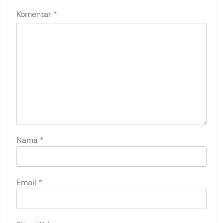
Komentar
*
Nama
*
Email
*