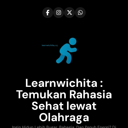
Skip
to
content
Learnwichita :
Temukan Rahasia
Sehat lewat
Olahraga
Ingin Hidup Lebih Bugar, Bahagia, Dan Penuh Energi? Di