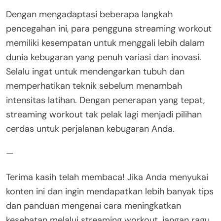
Dengan mengadaptasi beberapa langkah
pencegahan ini, para pengguna streaming workout
memiliki kesempatan untuk menggali lebih dalam
dunia kebugaran yang penuh variasi dan inovasi.
Selalu ingat untuk mendengarkan tubuh dan
memperhatikan teknik sebelum menambah
intensitas latihan. Dengan penerapan yang tepat,
streaming workout tak pelak lagi menjadi pilihan
cerdas untuk perjalanan kebugaran Anda.
—
Terima kasih telah membaca! Jika Anda menyukai
konten ini dan ingin mendapatkan lebih banyak tips
dan panduan mengenai cara meningkatkan
kesehatan melalui streaming workout, jangan ragu