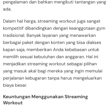
pengalaman dan bahkan mengikuti tantangan yang
ada.
Dalam hal harga, streaming workout juga sangat
kompetitif dibandingkan dengan keanggotaan gym
tradisional. Banyak layanan yang menawarkan
berbagai paket dengan konten yang bisa diakses
kapan saja, memberikan Anda kebebasan untuk
memilih sesuai kebutuhan dan anggaran. Hal ini
menjadikan streaming workout sebagai pilihan
yang masuk akal bagi mereka yang ingin memulai
perjalanan kebugaran tanpa harus mengeluarkan
biaya besar.
Keuntungan Menggunakan Streaming
Workout