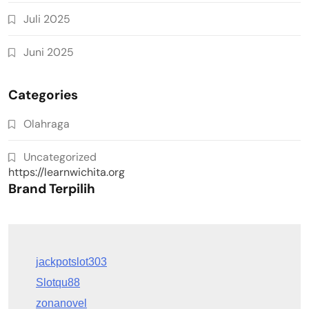
Juli 2025
Juni 2025
Categories
Olahraga
Uncategorized
https://learnwichita.org
Brand Terpilih
Slotqu88
zonanovel