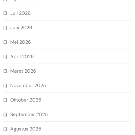
Juli 2026
Juni 2026
Mei 2026
April 2026
Maret 2026
November 2025
Oktober 2025
September 2025
Agustus 2025