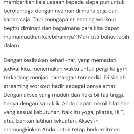
memberikan keleluasaan kepada siapa pun untuk
berolahraga dengan nyaman di mana saja dan
kapan saja. Tapi, mengapa streaming workout
begitu diminati dan bagaimana cara kita dapat
memanfaatkan kelebihannya? Mari kita bahas lebih
dalam.
Dengan kesibukan sehari-hari yang memadati
jadwal kita, menemukan waktu untuk pergi ke gym
terkadang menjadi tantangan tersendiri. Di sinilah
streaming workout hadir sebagai penyelamat.
Dengan akses yang mudah dan fleksibilitas tinggi,
hanya dengan satu klik, Anda dapat memilih latihan
yang sesuai kebutuhan, baik itu yoga, pilates, HIIT,
atau bahkan latihan kekuatan. Akses ini
memungkinkan Anda untuk tetap berkomitmen