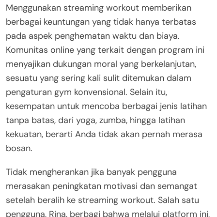
Menggunakan streaming workout memberikan
berbagai keuntungan yang tidak hanya terbatas
pada aspek penghematan waktu dan biaya.
Komunitas online yang terkait dengan program ini
menyajikan dukungan moral yang berkelanjutan,
sesuatu yang sering kali sulit ditemukan dalam
pengaturan gym konvensional. Selain itu,
kesempatan untuk mencoba berbagai jenis latihan
tanpa batas, dari yoga, zumba, hingga latihan
kekuatan, berarti Anda tidak akan pernah merasa
bosan.
Tidak mengherankan jika banyak pengguna
merasakan peningkatan motivasi dan semangat
setelah beralih ke streaming workout. Salah satu
pengguna, Rina, berbagi bahwa melalui platform ini,