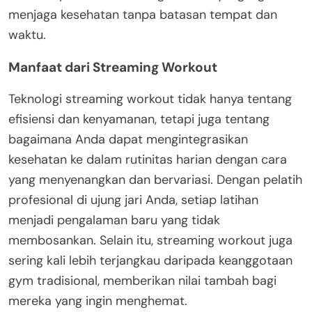
menjaga kesehatan tanpa batasan tempat dan
waktu.
Manfaat dari Streaming Workout
Teknologi streaming workout tidak hanya tentang
efisiensi dan kenyamanan, tetapi juga tentang
bagaimana Anda dapat mengintegrasikan
kesehatan ke dalam rutinitas harian dengan cara
yang menyenangkan dan bervariasi. Dengan pelatih
profesional di ujung jari Anda, setiap latihan
menjadi pengalaman baru yang tidak
membosankan. Selain itu, streaming workout juga
sering kali lebih terjangkau daripada keanggotaan
gym tradisional, memberikan nilai tambah bagi
mereka yang ingin menghemat.