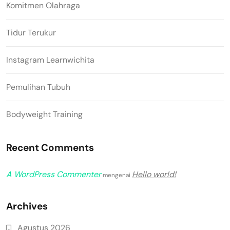
Komitmen Olahraga
Tidur Terukur
Instagram Learnwichita
Pemulihan Tubuh
Bodyweight Training
Recent Comments
A WordPress Commenter
Hello world!
mengenai
Archives
Agustus 2026