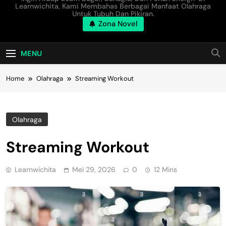
Learnwichita, Kami Membahas Berbagai Manfaat Olahraga
Untuk Tubuh Dan Pikiran.
Zona Novel
MENU
Home
Olahraga
Streaming Workout
Olahraga
Streaming Workout
Learnwichita
Mei 29, 2026
0
12 Mins