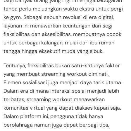
bagi banyak orang yang ingin menjaga kebugaran
tanpa perlu meluangkan waktu ekstra untuk pergi
ke gym. Sebagai sebuah revolusi di era digital,
layanan ini menawarkan keuntungan dari segi
fleksibilitas dan aksesibilitas, membuatnya cocok
untuk berbagai kalangan, mulai dari ibu rumah
tangga hingga eksekutif muda yang sibuk.
Tentunya, fleksibilitas bukan satu-satunya faktor
yang membuat streaming workout diminati.
Elemen sosialisasi juga menjadi daya tarik utama.
Dalam era di mana interaksi sosial menjadi lebih
terbatas, streaming workout menawarkan
komunitas virtual yang dapat diakses kapan saja.
Dalam platform ini, pengguna tidak hanya
berolahraga namun juga dapat berbagi tips,