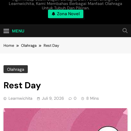
Learnwichita, Kami Membahas Berbagai Manfaat Olahraga
Untuk Tubuh Dan Pikiran.
Zona Novel
MENU
Home
Olahraga
Rest Day
Olahraga
Rest Day
Learnwichita
Juli 9, 2026
0
8 Mins