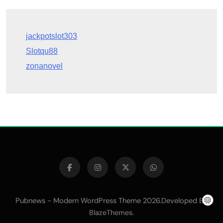
Slotqu88
zonanovel
Pubnews - Modern WordPress Theme 2026.Developed By
.
BlazeThemes