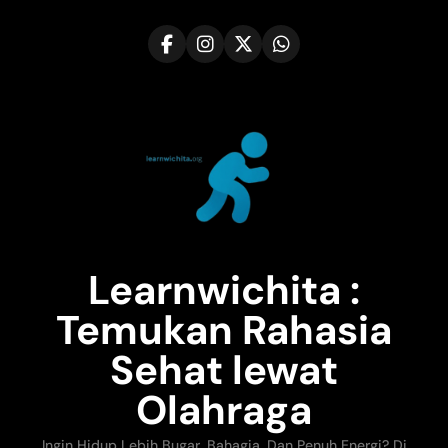
Skip
to
content
Learnwichita :
Temukan Rahasia
Sehat lewat
Olahraga
Ingin Hidup Lebih Bugar, Bahagia, Dan Penuh Energi? Di