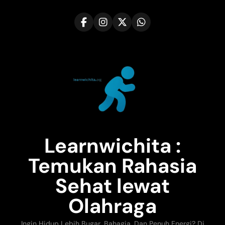
Skip
to
content
Learnwichita :
Temukan Rahasia
Sehat lewat
Olahraga
Ingin Hidup Lebih Bugar, Bahagia, Dan Penuh Energi? Di