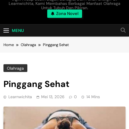
Learnwichita, Kami Membahas Berbagai Manfaat Olahraga
Untuk Tubuh Dan Pikiran.
Zona Novel
MENU
Home
Olahraga
Pinggang Sehat
Olahraga
Pinggang Sehat
Learnwichita
Mei 13, 2026
0
14 Mins