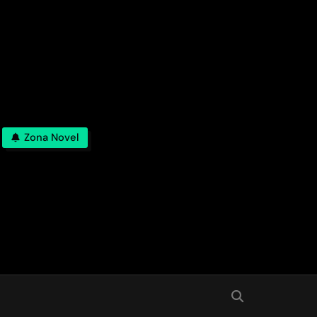
Zona Novel