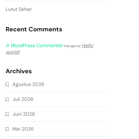
Lutut Sehat
Recent Comments
A WordPress Commenter
Hello
mengenai
world!
Archives
Agustus 2026
Juli 2026
Juni 2026
Mei 2026