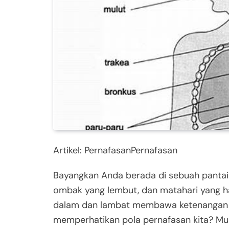
Artikel: PernafasanPernafasan
Bayangkan Anda berada di sebuah pantai 
ombak yang lembut, dan matahari yang ha
dalam dan lambat membawa ketenangan pa
memperhatikan pola pernafasan kita? Mung