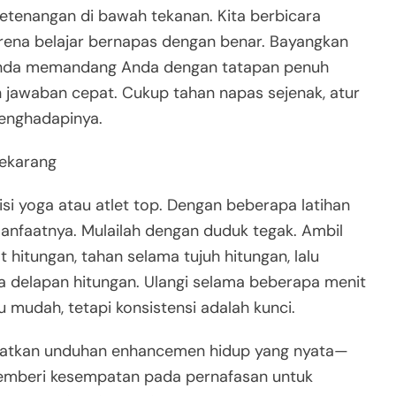
tenangan di bawah tekanan. Kita berbicara
rena belajar bernapas dengan benar. Bayangkan
 Anda memandang Anda dengan tatapan penuh
 jawaban cepat. Cukup tahan napas sejenak, atur
menghadapinya.
Sekarang
si yoga atau atlet top. Dengan beberapa latihan
nfaatnya. Mulailah dengan duduk tegak. Ambil
hitungan, tahan selama tujuh hitungan, lalu
 delapan hitungan. Ulangi selama beberapa menit
u mudah, tetapi konsistensi adalah kunci.
apatkan unduhan enhancemen hidup yang nyata—
emberi kesempatan pada pernafasan untuk