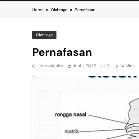
Home
Olahraga
Pernafasan
Olahraga
Pernafasan
Learnwichita
Juni 1, 2026
0
14 Mins