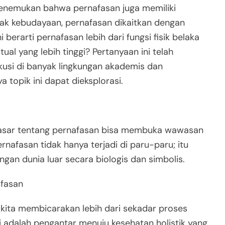
n menemukan bahwa pernafasan juga memiliki
yak kebudayaan, pernafasan dikaitkan dengan
i berarti pernafasan lebih dari fungsi fisik belaka
ual yang lebih tinggi? Pertanyaan ini telah
kusi di banyak lingkungan akademis dan
 topik ini dapat dieksplorasi.
dasar tentang pernafasan bisa membuka wawasan
rnafasan tidak hanya terjadi di paru-paru; itu
ngan dunia luar secara biologis dan simbolis.
afasan
, kita membicarakan lebih dari sekadar proses
adalah pengantar menuju kesehatan holistik yang