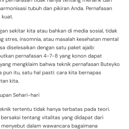
eni pernafasan tidak hanya tentang menarik dan
armonisasi tubuh dan pikiran Anda. Pernafasan
 kuat.
an sekitar kita atau bahkan di media sosial, tidak
 stres, insomnia, atau masalah kesehatan mental
a diselesaikan dengan satu paket ajaib:
butkan pernafasan 4-7-8 yang konon dapat
a yang mengklaim bahwa teknik pernafasan Buteyko
pun itu, satu hal pasti: cara kita bernapas
an kita.
upan Sehari-hari
knik tertentu tidak hanya terbatas pada teori.
bersaksi tentang vitalitas yang didapat dari
an menyebut dalam wawancara bagaimana