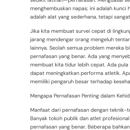
sedikit latihan—pernafasan. Menguasai s
menghembuskan napas; ini adalah kunci h
adalah alat yang sederhana, tetapi sangat
Jika kita membuat survei cepat di lingkung
jarang mendengar orang mengeluh tentang
lainnya. Seolah semua problem mereka bis
pernafasan yang benar. Ada yang menye
membuat kita tidur lebih cepat. Ada pul
dapat meningkatkan performa atletik. Apa 
memiliki pengaruh besar terhadap kesehat
Mengapa Pernafasan Penting dalam Kehid
Manfaat dari pernafasan dengan teknik-te
Banyak tokoh publik dan atlet profesional 
pernafasan yang benar. Beberapa bahk