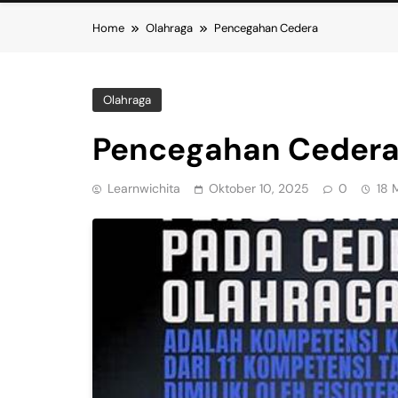
Home
Olahraga
Pencegahan Cedera
Olahraga
Pencegahan Ceder
Learnwichita
Oktober 10, 2025
0
18 