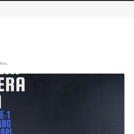
a
Mins