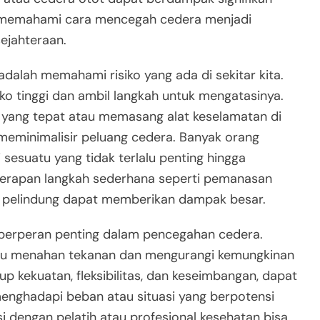
tu, memahami cara mencegah cedera menjadi
ejahteraan.
alah memahami risiko yang ada di sekitar kita.
siko tinggi dan ambil langkah untuk mengatasinya.
 yang tepat atau memasang alat keselamatan di
t meminimalisir peluang cedera. Banyak orang
suatu yang tidak terlalu penting hingga
nerapan langkah sederhana seperti pemanasan
t pelindung dapat memberikan dampak besar.
a berperan penting dalam pencegahan cedera.
mpu menahan tekanan dan mengurangi kemungkinan
up kekuatan, fleksibilitas, dan keseimbangan, dapat
nghadapi beban atau situasi yang berpotensi
i dengan pelatih atau profesional kesehatan bisa