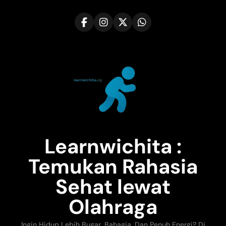
Skip
to
content
Learnwichita :
Temukan Rahasia
Sehat lewat
Olahraga
Ingin Hidup Lebih Bugar, Bahagia, Dan Penuh Energi? Di