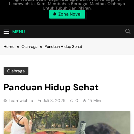
Learnwichita, Kami Membahas Berbagai Manfaat Olahraga
Untuk Tubuh Dan Pikiran.
Zona Novel
MENU
Home
Olahraga
Panduan Hidup Sehat
Olahraga
Panduan Hidup Sehat
Learnwichita
Juli 8, 2025
0
15 Mins