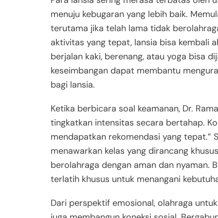
Para lansia sering merasa terbatas oleh u
menuju kebugaran yang lebih baik. Memul
terutama jika telah lama tidak berolahra
aktivitas yang tepat, lansia bisa kembali
berjalan kaki, berenang, atau yoga bisa dij
keseimbangan dapat membantu mengurangi
bagi lansia.
Ketika berbicara soal keamanan, Dr. Ram
tingkatkan intensitas secara bertahap. K
mendapatkan rekomendasi yang tepat.” Sel
menawarkan kelas yang dirancang khusus
berolahraga dengan aman dan nyaman. Be
terlatih khusus untuk menangani kebutuha
Dari perspektif emosional, olahraga untuk
juga membangun koneksi sosial. Bergabu