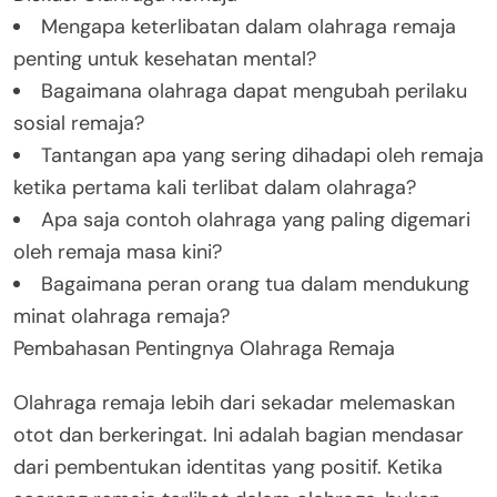
Mengapa keterlibatan dalam olahraga remaja
penting untuk kesehatan mental?
Bagaimana olahraga dapat mengubah perilaku
sosial remaja?
Tantangan apa yang sering dihadapi oleh remaja
ketika pertama kali terlibat dalam olahraga?
Apa saja contoh olahraga yang paling digemari
oleh remaja masa kini?
Bagaimana peran orang tua dalam mendukung
minat olahraga remaja?
Pembahasan Pentingnya Olahraga Remaja
Olahraga remaja lebih dari sekadar melemaskan
otot dan berkeringat. Ini adalah bagian mendasar
dari pembentukan identitas yang positif. Ketika