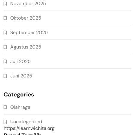
November 2025
Oktober 2025
September 2025
Agustus 2025
Juli 2025
Juni 2025
Categories
Olahraga
Uncategorized
https://learnwichita.org