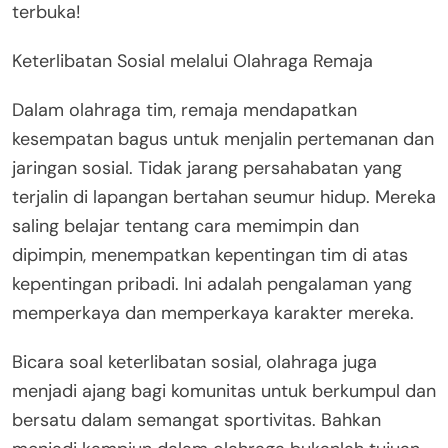
terbuka!
Keterlibatan Sosial melalui Olahraga Remaja
Dalam olahraga tim, remaja mendapatkan
kesempatan bagus untuk menjalin pertemanan dan
jaringan sosial. Tidak jarang persahabatan yang
terjalin di lapangan bertahan seumur hidup. Mereka
saling belajar tentang cara memimpin dan
dipimpin, menempatkan kepentingan tim di atas
kepentingan pribadi. Ini adalah pengalaman yang
memperkaya dan memperkaya karakter mereka.
Bicara soal keterlibatan sosial, olahraga juga
menjadi ajang bagi komunitas untuk berkumpul dan
bersatu dalam semangat sportivitas. Bahkan