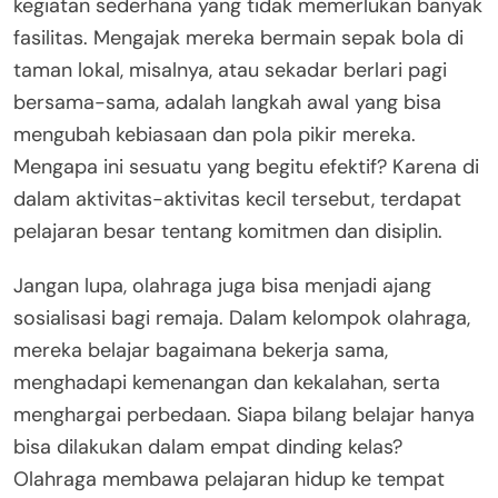
kegiatan sederhana yang tidak memerlukan banyak
fasilitas. Mengajak mereka bermain sepak bola di
taman lokal, misalnya, atau sekadar berlari pagi
bersama-sama, adalah langkah awal yang bisa
mengubah kebiasaan dan pola pikir mereka.
Mengapa ini sesuatu yang begitu efektif? Karena di
dalam aktivitas-aktivitas kecil tersebut, terdapat
pelajaran besar tentang komitmen dan disiplin.
Jangan lupa, olahraga juga bisa menjadi ajang
sosialisasi bagi remaja. Dalam kelompok olahraga,
mereka belajar bagaimana bekerja sama,
menghadapi kemenangan dan kekalahan, serta
menghargai perbedaan. Siapa bilang belajar hanya
bisa dilakukan dalam empat dinding kelas?
Olahraga membawa pelajaran hidup ke tempat