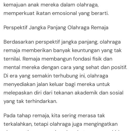
kemajuan anak mereka dalam olahraga,
memperkuat ikatan emosional yang berarti.
Perspektif Jangka Panjang Olahraga Remaja
Berdasarkan perspektif jangka panjang, olahraga
remaja memberikan banyak keuntungan yang tak
ternilai. Remaja membangun fondasi fisik dan
mental mereka dengan cara yang sehat dan positif.
Di era yang semakin terhubung ini, olahraga
menyediakan jalan keluar bagi mereka untuk
melepaskan diri dari tekanan akademik dan sosial
yang tak terhindarkan.
Pada tahap remaja, kita sering merasa tak
terkalahkan, tetapi olahraga juga mengingatkan