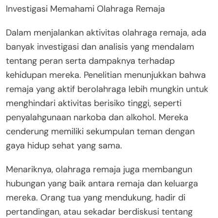
Investigasi Memahami Olahraga Remaja
Dalam menjalankan aktivitas olahraga remaja, ada
banyak investigasi dan analisis yang mendalam
tentang peran serta dampaknya terhadap
kehidupan mereka. Penelitian menunjukkan bahwa
remaja yang aktif berolahraga lebih mungkin untuk
menghindari aktivitas berisiko tinggi, seperti
penyalahgunaan narkoba dan alkohol. Mereka
cenderung memiliki sekumpulan teman dengan
gaya hidup sehat yang sama.
Menariknya, olahraga remaja juga membangun
hubungan yang baik antara remaja dan keluarga
mereka. Orang tua yang mendukung, hadir di
pertandingan, atau sekadar berdiskusi tentang