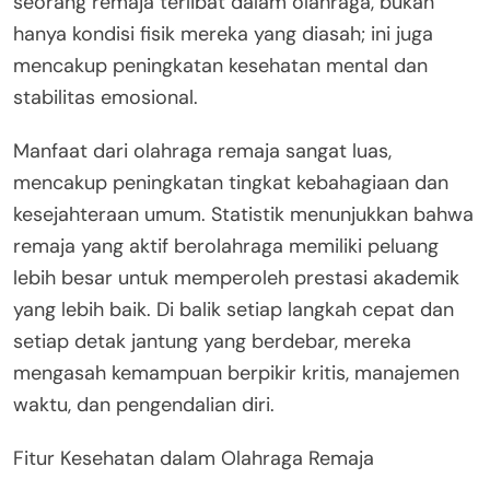
seorang remaja terlibat dalam olahraga, bukan
hanya kondisi fisik mereka yang diasah; ini juga
mencakup peningkatan kesehatan mental dan
stabilitas emosional.
Manfaat dari olahraga remaja sangat luas,
mencakup peningkatan tingkat kebahagiaan dan
kesejahteraan umum. Statistik menunjukkan bahwa
remaja yang aktif berolahraga memiliki peluang
lebih besar untuk memperoleh prestasi akademik
yang lebih baik. Di balik setiap langkah cepat dan
setiap detak jantung yang berdebar, mereka
mengasah kemampuan berpikir kritis, manajemen
waktu, dan pengendalian diri.
Fitur Kesehatan dalam Olahraga Remaja