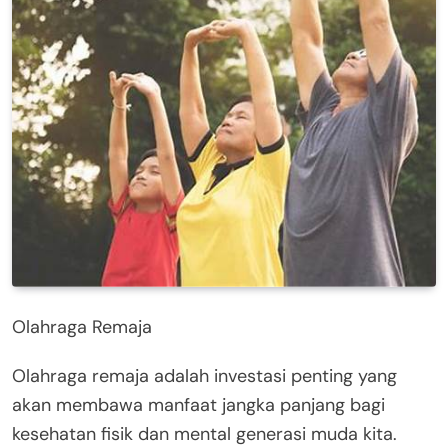
Olahraga Remaja
Olahraga remaja adalah investasi penting yang
akan membawa manfaat jangka panjang bagi
kesehatan fisik dan mental generasi muda kita.