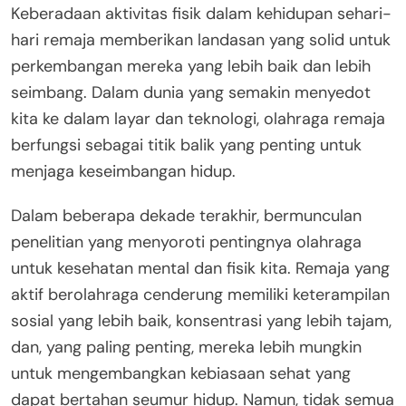
Keberadaan aktivitas fisik dalam kehidupan sehari-
hari remaja memberikan landasan yang solid untuk
perkembangan mereka yang lebih baik dan lebih
seimbang. Dalam dunia yang semakin menyedot
kita ke dalam layar dan teknologi, olahraga remaja
berfungsi sebagai titik balik yang penting untuk
menjaga keseimbangan hidup.
Dalam beberapa dekade terakhir, bermunculan
penelitian yang menyoroti pentingnya olahraga
untuk kesehatan mental dan fisik kita. Remaja yang
aktif berolahraga cenderung memiliki keterampilan
sosial yang lebih baik, konsentrasi yang lebih tajam,
dan, yang paling penting, mereka lebih mungkin
untuk mengembangkan kebiasaan sehat yang
dapat bertahan seumur hidup. Namun, tidak semua