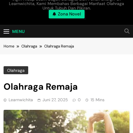
Learnwichita, Kami Membahas Berbagai Manfaat Olahraga
Untuk Tubuh Dan Pikiran.
Zona Novel
MENU
Home
Olahraga
Olahraga Remaja
Olahraga
Olahraga Remaja
Learnwichita
Juni 27, 2025
0
15 Mins