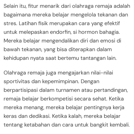
Selain itu, fitur menarik dari olahraga remaja adalah
bagaimana mereka belajar mengelola tekanan dan
stres. Latihan fisik merupakan cara yang efektif
untuk melepaskan endorfin, si hormon bahagia.
Mereka belajar mengendalikan diri dan emosi di
bawah tekanan, yang bisa diterapkan dalam
kehidupan nyata saat bertemu tantangan lain.
Olahraga remaja juga mengajarkan nilai-nilai
sportivitas dan kepemimpinan. Dengan
berpartisipasi dalam turnamen atau pertandingan,
remaja belajar berkompetisi secara sehat. Ketika
mereka menang, mereka belajar pentingnya kerja
keras dan dedikasi. Ketika kalah, mereka belajar
tentang ketabahan dan cara untuk bangkit kembali.