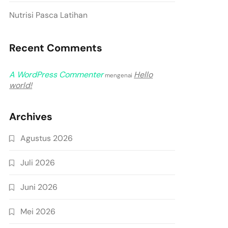
Nutrisi Pasca Latihan
Recent Comments
A WordPress Commenter
Hello
mengenai
world!
Archives
Agustus 2026
Juli 2026
Juni 2026
Mei 2026