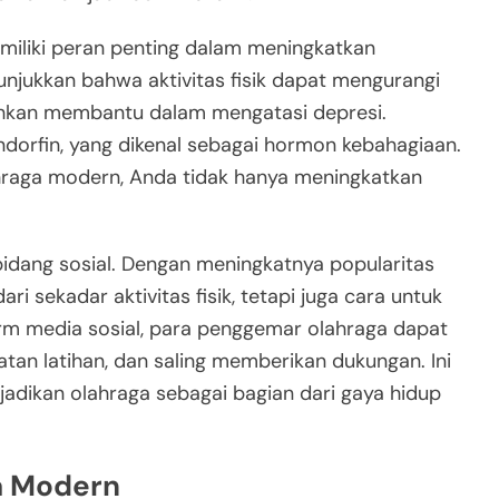
emiliki peran penting dalam meningkatkan
njukkan bahwa aktivitas fisik dapat mengurangi
bahkan membantu dalam mengatasi depresi.
endorfin, yang dikenal sebagai hormon kebahagiaan.
hraga modern, Anda tidak hanya meningkatkan
dang sosial. Dengan meningkatnya popularitas
ri sekadar aktivitas fisik, tetapi juga cara untuk
m media sosial, para penggemar olahraga dapat
an latihan, dan saling memberikan dukungan. Ini
dikan olahraga sebagai bagian dari gaya hidup
a Modern