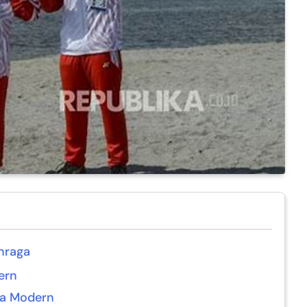
hraga
ern
ga Modern