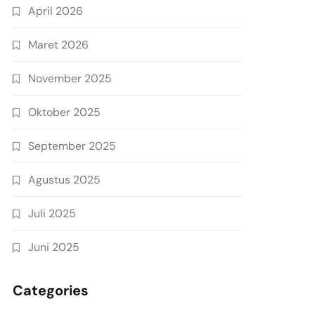
April 2026
Maret 2026
November 2025
Oktober 2025
September 2025
Agustus 2025
Juli 2025
Juni 2025
Categories