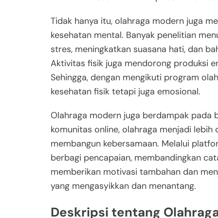
Tidak hanya itu, olahraga modern juga m
kesehatan mental. Banyak penelitian menu
stres, meningkatkan suasana hati, dan 
Aktivitas fisik juga mendorong produksi 
Sehingga, dengan mengikuti program ola
kesehatan fisik tetapi juga emosional.
Olahraga modern juga berdampak pada bi
komunitas online, olahraga menjadi lebih da
membangun kebersamaan. Melalui platfor
berbagi pencapaian, membandingkan catat
memberikan motivasi tambahan dan menja
yang mengasyikkan dan menantang.
Deskripsi tentang Olahrag