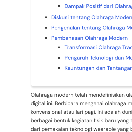
Dampak Positif dari Olahr
Diskusi tentang Olahraga Moder
Pengenalan tentang Olahraga M
Pembahasan Olahraga Modern
Transformasi Olahraga Tradi
Pengaruh Teknologi dan Me
Keuntungan dan Tantanga
Olahraga modern telah mendefinisikan ula
digital ini. Berbicara mengenai olahraga 
konvensional atau lari pagi. Ini adalah du
berbagai bentuk kegiatan fisik baru yang
dari pemakaian teknologi wearable yang 