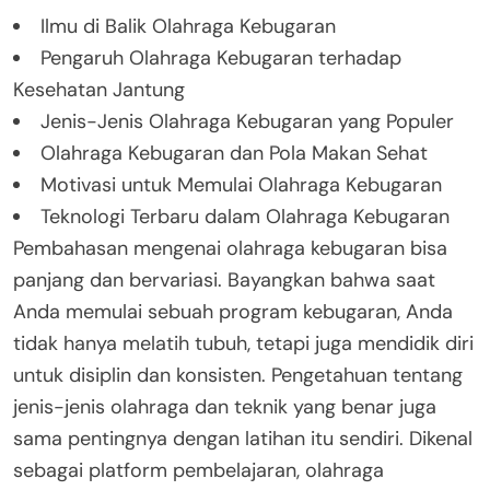
Ilmu di Balik Olahraga Kebugaran
Pengaruh Olahraga Kebugaran terhadap
Kesehatan Jantung
Jenis-Jenis Olahraga Kebugaran yang Populer
Olahraga Kebugaran dan Pola Makan Sehat
Motivasi untuk Memulai Olahraga Kebugaran
Teknologi Terbaru dalam Olahraga Kebugaran
Pembahasan mengenai olahraga kebugaran bisa
panjang dan bervariasi. Bayangkan bahwa saat
Anda memulai sebuah program kebugaran, Anda
tidak hanya melatih tubuh, tetapi juga mendidik diri
untuk disiplin dan konsisten. Pengetahuan tentang
jenis-jenis olahraga dan teknik yang benar juga
sama pentingnya dengan latihan itu sendiri. Dikenal
sebagai platform pembelajaran, olahraga