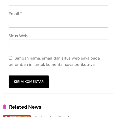
Email
*
Situs Web
Simpan nama, email, dan situs web saya pada
peramban ini untuk komentar saya berikutnya.
Related News