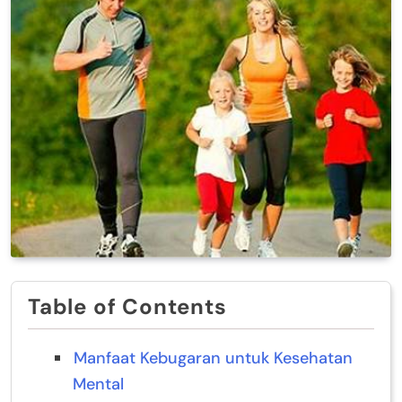
Table of Contents
Manfaat Kebugaran untuk Kesehatan
Mental