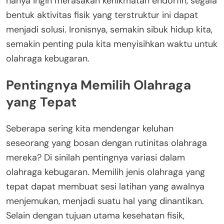
hanya ingin merasakan kenikmatan endorfin, segala
bentuk aktivitas fisik yang terstruktur ini dapat
menjadi solusi. Ironisnya, semakin sibuk hidup kita,
semakin penting pula kita menyisihkan waktu untuk
olahraga kebugaran.
Pentingnya Memilih Olahraga
yang Tepat
Seberapa sering kita mendengar keluhan
seseorang yang bosan dengan rutinitas olahraga
mereka? Di sinilah pentingnya variasi dalam
olahraga kebugaran. Memilih jenis olahraga yang
tepat dapat membuat sesi latihan yang awalnya
menjemukan, menjadi suatu hal yang dinantikan.
Selain dengan tujuan utama kesehatan fisik,