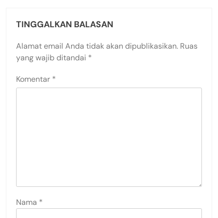
TINGGALKAN BALASAN
Alamat email Anda tidak akan dipublikasikan.
Ruas
yang wajib ditandai
*
Komentar
*
Nama
*