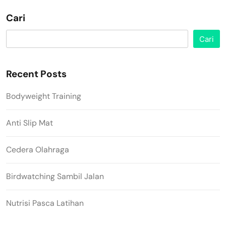
Cari
Cari
Recent Posts
Bodyweight Training
Anti Slip Mat
Cedera Olahraga
Birdwatching Sambil Jalan
Nutrisi Pasca Latihan