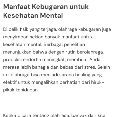
Manfaat Kebugaran untuk
Kesehatan Mental
Di balik fisik yang terjaga, olahraga kebugaran juga
menyimpan sekian banyak manfaat untuk
kesehatan mental. Berbagai penelitian
menunjukkan bahwa dengan rutin berolahraga,
produksi endorfin meningkat, membuat Anda
merasa lebih bahagia dan bebas dari stres. Selain
itu, olahraga bisa menjadi sarana healing yang
efektif untuk mengalihkan perhatian dari hiruk-
pikuk kehidupan.
—
Ketika bicara tentang olahraga, banyak dari kita