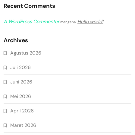
Recent Comments
A WordPress Commenter
Hello world!
mengenai
Archives
Agustus 2026
Juli 2026
Juni 2026
Mei 2026
April 2026
Maret 2026