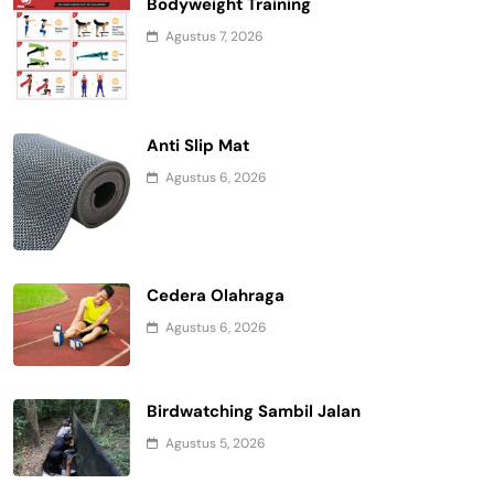
Bodyweight Training
Agustus 7, 2026
Anti Slip Mat
Agustus 6, 2026
Cedera Olahraga
Agustus 6, 2026
Birdwatching Sambil Jalan
Agustus 5, 2026