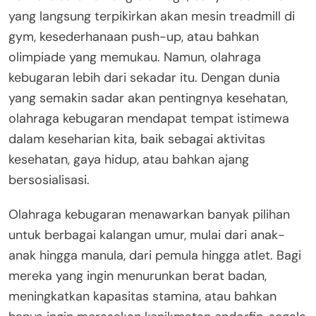
yang langsung terpikirkan akan mesin treadmill di
gym, kesederhanaan push-up, atau bahkan
olimpiade yang memukau. Namun, olahraga
kebugaran lebih dari sekadar itu. Dengan dunia
yang semakin sadar akan pentingnya kesehatan,
olahraga kebugaran mendapat tempat istimewa
dalam keseharian kita, baik sebagai aktivitas
kesehatan, gaya hidup, atau bahkan ajang
bersosialisasi.
Olahraga kebugaran menawarkan banyak pilihan
untuk berbagai kalangan umur, mulai dari anak-
anak hingga manula, dari pemula hingga atlet. Bagi
mereka yang ingin menurunkan berat badan,
meningkatkan kapasitas stamina, atau bahkan