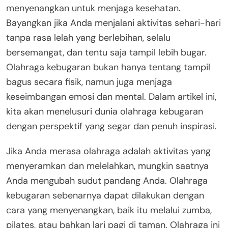
menyenangkan untuk menjaga kesehatan.
Bayangkan jika Anda menjalani aktivitas sehari-hari
tanpa rasa lelah yang berlebihan, selalu
bersemangat, dan tentu saja tampil lebih bugar.
Olahraga kebugaran bukan hanya tentang tampil
bagus secara fisik, namun juga menjaga
keseimbangan emosi dan mental. Dalam artikel ini,
kita akan menelusuri dunia olahraga kebugaran
dengan perspektif yang segar dan penuh inspirasi.
Jika Anda merasa olahraga adalah aktivitas yang
menyeramkan dan melelahkan, mungkin saatnya
Anda mengubah sudut pandang Anda. Olahraga
kebugaran sebenarnya dapat dilakukan dengan
cara yang menyenangkan, baik itu melalui zumba,
pilates, atau bahkan lari pagi di taman. Olahraga ini