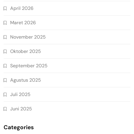
April 2026
Maret 2026
November 2025
Oktober 2025
September 2025
Agustus 2025
Juli 2025
Juni 2025
Categories