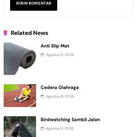
Related News
Anti Slip Mat
Agustus 6, 2026
Cedera Olahraga
Agustus 6, 2026
Birdwatching Sambil Jalan
Agustus 5, 2026