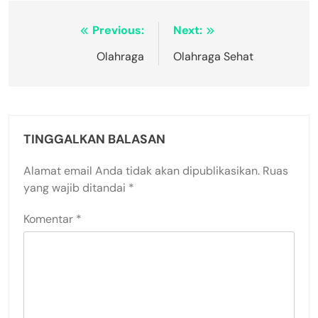
Navigasi
Previous:
Next:
pos
Olahraga
Olahraga Sehat
TINGGALKAN BALASAN
Alamat email Anda tidak akan dipublikasikan.
Ruas
yang wajib ditandai
*
Komentar
*