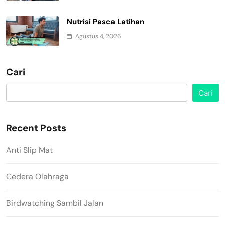
Nutrisi Pasca Latihan
Agustus 4, 2026
Cari
Cari
Recent Posts
Anti Slip Mat
Cedera Olahraga
Birdwatching Sambil Jalan