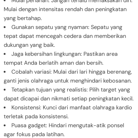
Mulai perlahan: Jangan terlalu memaksakan diri.
Mulai dengan intensitas rendah dan peningkatan
yang bertahap.
Gunakan sepatu yang nyaman: Sepatu yang
tepat dapat mencegah cedera dan memberikan
dukungan yang baik.
Jaga kebersihan lingkungan: Pastikan area
tempat Anda berlatih aman dan bersih.
Cobalah variasi: Mulai dari lari hingga berenang,
ganti jenis olahraga untuk menghindari kebosanan.
Tetapkan tujuan yang realistis: Pilih target yang
dapat dicapai dan nikmati setiap peningkatan kecil.
Konsistensi: Kunci dari manfaat olahraga kardio
terletak pada konsistensi.
Puasa gadget: Hindari mengutak-atik ponsel
agar fokus pada latihan.