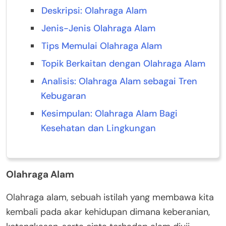
Deskripsi: Olahraga Alam
Jenis-Jenis Olahraga Alam
Tips Memulai Olahraga Alam
Topik Berkaitan dengan Olahraga Alam
Analisis: Olahraga Alam sebagai Tren
Kebugaran
Kesimpulan: Olahraga Alam Bagi
Kesehatan dan Lingkungan
Olahraga Alam
Olahraga alam, sebuah istilah yang membawa kita
kembali pada akar kehidupan dimana keberanian,