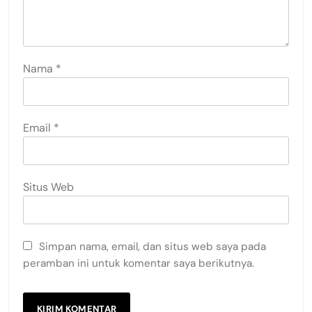
Nama
*
Email
*
Situs Web
Simpan nama, email, dan situs web saya pada
peramban ini untuk komentar saya berikutnya.