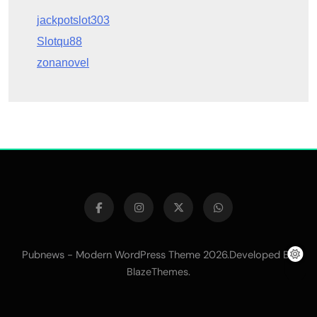
Slotqu88
zonanovel
Pubnews - Modern WordPress Theme 2026.Developed By
.
BlazeThemes