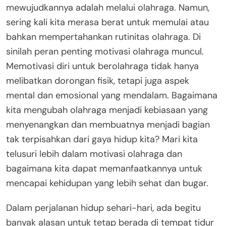
mewujudkannya adalah melalui olahraga. Namun,
sering kali kita merasa berat untuk memulai atau
bahkan mempertahankan rutinitas olahraga. Di
sinilah peran penting motivasi olahraga muncul.
Memotivasi diri untuk berolahraga tidak hanya
melibatkan dorongan fisik, tetapi juga aspek
mental dan emosional yang mendalam. Bagaimana
kita mengubah olahraga menjadi kebiasaan yang
menyenangkan dan membuatnya menjadi bagian
tak terpisahkan dari gaya hidup kita? Mari kita
telusuri lebih dalam motivasi olahraga dan
bagaimana kita dapat memanfaatkannya untuk
mencapai kehidupan yang lebih sehat dan bugar.
Dalam perjalanan hidup sehari-hari, ada begitu
banyak alasan untuk tetap berada di tempat tidur