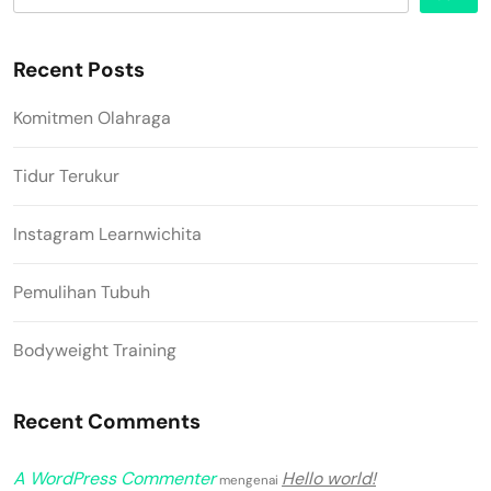
Recent Posts
Komitmen Olahraga
Tidur Terukur
Instagram Learnwichita
Pemulihan Tubuh
Bodyweight Training
Recent Comments
A WordPress Commenter
Hello world!
mengenai