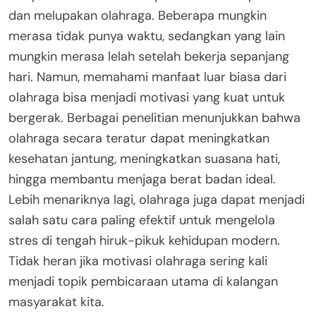
dan melupakan olahraga. Beberapa mungkin
merasa tidak punya waktu, sedangkan yang lain
mungkin merasa lelah setelah bekerja sepanjang
hari. Namun, memahami manfaat luar biasa dari
olahraga bisa menjadi motivasi yang kuat untuk
bergerak. Berbagai penelitian menunjukkan bahwa
olahraga secara teratur dapat meningkatkan
kesehatan jantung, meningkatkan suasana hati,
hingga membantu menjaga berat badan ideal.
Lebih menariknya lagi, olahraga juga dapat menjadi
salah satu cara paling efektif untuk mengelola
stres di tengah hiruk-pikuk kehidupan modern.
Tidak heran jika motivasi olahraga sering kali
menjadi topik pembicaraan utama di kalangan
masyarakat kita.