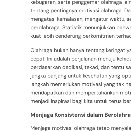
kebugaran, serta penggemar olahraga lai
tentang pentingnya motivasi olahraga. Dari
mengatasi kemalasan, mengatur waktu, se
berolahraga. Statistik menunjukkan bahwa
kuat lebih cenderung berkomitmen terhad
Olahraga bukan hanya tentang keringat y
cepat. Ini adalah perjalanan menuju kehid
berdasarkan dedikasi, tekad, dan tentu sa
jangka panjang untuk kesehatan yang optim
langkah memerlukan motivasi yang tak hen
mendapatkan dan mempertahankan motivas
menjadi inspirasi bagi kita untuk terus be
Menjaga Konsistensi dalam Berolahr
Menjaga motivasi olahraga tetap menyal