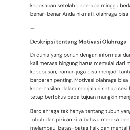
kebosanan setelah beberapa minggu berl
benar-benar Anda nikmati, olahraga bisa m
—
Deskripsi tentang Motivasi Olahraga
Di dunia yang penuh dengan informasi dan p
kali merasa bingung harus memulai dar
kebebasan, namun juga bisa menjadi tantan
berperan penting. Motivasi olahraga bi
keberhasilan dalam menjalani setiap ses
tetap berfokus pada tujuan mungkin menja
Berolahraga tak hanya tentang tubuh yang
tubuh dan pikiran kita bahwa mereka pen
melampaui batas-batas fisik dan mental kit