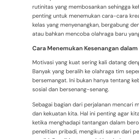
rutinitas yang membosankan sehingga kehi
penting untuk menemukan cara-cara kreati
kelas yang menyenangkan, bergabung deng
atau bahkan mencoba olahraga baru yan
Cara Menemukan Kesenangan dalam 
Motivasi yang kuat sering kali datang de
Banyak yang beralih ke olahraga tim sepe
bersemangat. Ini bukan hanya tentang keb
sosial dan bersenang-senang.
Sebagai bagian dari perjalanan mencari mo
dan kekuatan kita. Hal ini penting agar k
ketika menghadapi tantangan dalam berol
penelitian pribadi, mengikuti saran dari 