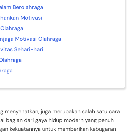
lam Berolahraga
ahankan Motivasi
 Olahraga
jaga Motivasi Olahraga
vitas Sehari-hari
 Olahraga
hraga
yang menyehatkan, juga merupakan salah satu cara
gai bagian dari gaya hidup modern yang penuh
engan kekuatannya untuk memberikan kebugaran