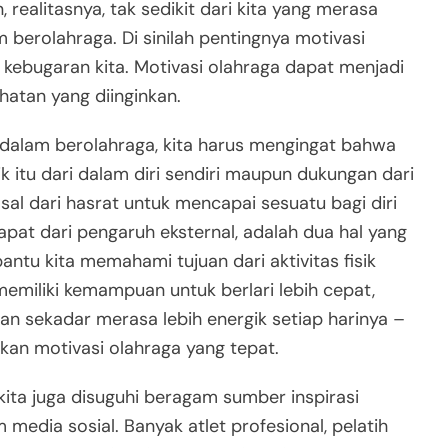
realitasnya, tak sedikit dari kita yang merasa
 berolahraga. Di sinilah pentingnya motivasi
 kebugaran kita. Motivasi olahraga dapat menjadi
hatan yang diinginkan.
alam berolahraga, kita harus mengingat bahwa
k itu dari dalam diri sendiri maupun dukungan dari
rasal dari hasrat untuk mencapai sesuatu bagi diri
idapat dari pengaruh eksternal, adalah dua hal yang
tu kita memahami tujuan dari aktivitas fisik
memiliki kemampuan untuk berlari lebih cepat,
an sekadar merasa lebih energik setiap harinya –
ukan motivasi olahraga yang tepat.
kita juga disuguhi beragam sumber inspirasi
m media sosial. Banyak atlet profesional, pelatih