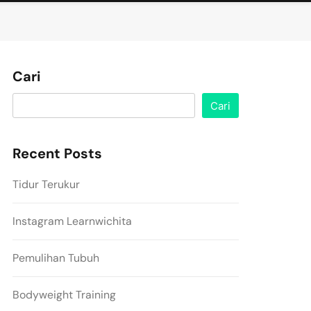
Cari
Cari
Recent Posts
Tidur Terukur
Instagram Learnwichita
Pemulihan Tubuh
Bodyweight Training