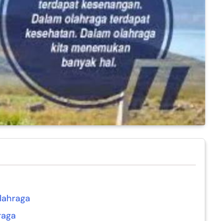
lahraga
raga