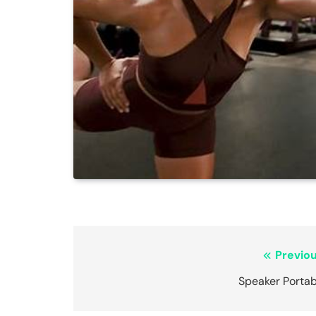
Navigasi
Previou
pos
Speaker Portab