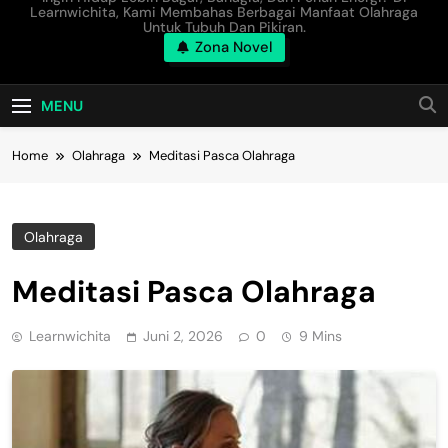
Learnwichita, Kami Membahas Berbagai Manfaat Olahraga
Untuk Tubuh Dan Pikiran.
Zona Novel
MENU
Home
Olahraga
Meditasi Pasca Olahraga
Olahraga
Meditasi Pasca Olahraga
Learnwichita
Juni 2, 2026
0
9 Mins