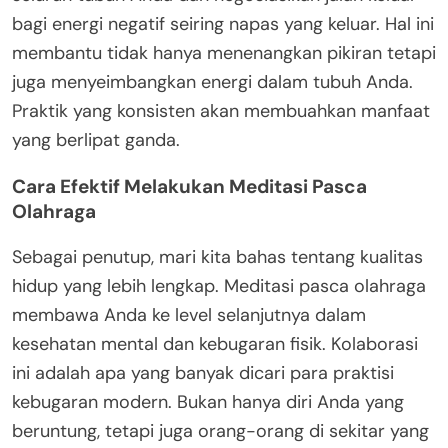
bagi energi negatif seiring napas yang keluar. Hal ini
membantu tidak hanya menenangkan pikiran tetapi
juga menyeimbangkan energi dalam tubuh Anda.
Praktik yang konsisten akan membuahkan manfaat
yang berlipat ganda.
Cara Efektif Melakukan Meditasi Pasca
Olahraga
Sebagai penutup, mari kita bahas tentang kualitas
hidup yang lebih lengkap. Meditasi pasca olahraga
membawa Anda ke level selanjutnya dalam
kesehatan mental dan kebugaran fisik. Kolaborasi
ini adalah apa yang banyak dicari para praktisi
kebugaran modern. Bukan hanya diri Anda yang
beruntung, tetapi juga orang-orang di sekitar yang