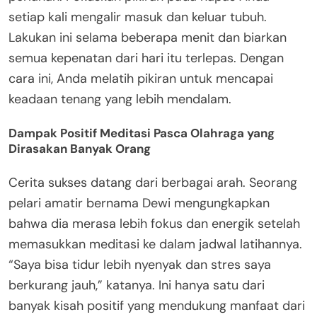
setiap kali mengalir masuk dan keluar tubuh.
Lakukan ini selama beberapa menit dan biarkan
semua kepenatan dari hari itu terlepas. Dengan
cara ini, Anda melatih pikiran untuk mencapai
keadaan tenang yang lebih mendalam.
Dampak Positif Meditasi Pasca Olahraga yang
Dirasakan Banyak Orang
Cerita sukses datang dari berbagai arah. Seorang
pelari amatir bernama Dewi mengungkapkan
bahwa dia merasa lebih fokus dan energik setelah
memasukkan meditasi ke dalam jadwal latihannya.
“Saya bisa tidur lebih nyenyak dan stres saya
berkurang jauh,” katanya. Ini hanya satu dari
banyak kisah positif yang mendukung manfaat dari