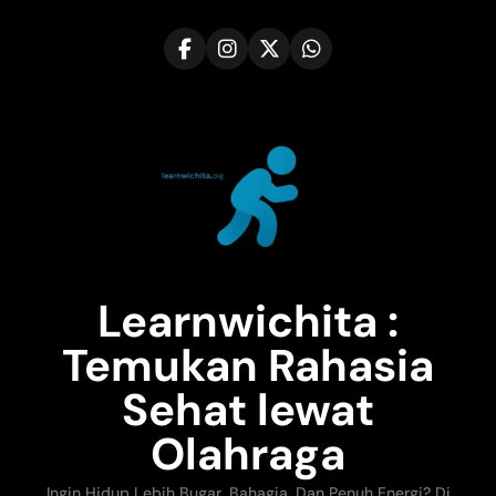
Skip
to
content
Learnwichita :
Temukan Rahasia
Sehat lewat
Olahraga
Ingin Hidup Lebih Bugar, Bahagia, Dan Penuh Energi? Di