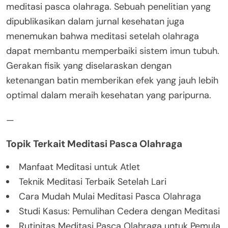
meditasi pasca olahraga. Sebuah penelitian yang
dipublikasikan dalam jurnal kesehatan juga
menemukan bahwa meditasi setelah olahraga
dapat membantu memperbaiki sistem imun tubuh.
Gerakan fisik yang diselaraskan dengan
ketenangan batin memberikan efek yang jauh lebih
optimal dalam meraih kesehatan yang paripurna.
—
Topik Terkait Meditasi Pasca Olahraga
Manfaat Meditasi untuk Atlet
Teknik Meditasi Terbaik Setelah Lari
Cara Mudah Mulai Meditasi Pasca Olahraga
Studi Kasus: Pemulihan Cedera dengan Meditasi
Rutinitas Meditasi Pasca Olahraga untuk Pemula