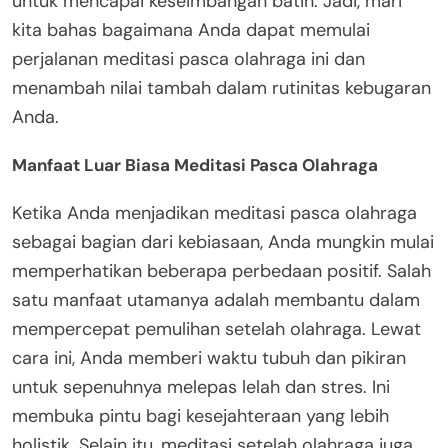
untuk mencapai keseimbangan batin. Jadi, mari
kita bahas bagaimana Anda dapat memulai
perjalanan meditasi pasca olahraga ini dan
menambah nilai tambah dalam rutinitas kebugaran
Anda.
Manfaat Luar Biasa Meditasi Pasca Olahraga
Ketika Anda menjadikan meditasi pasca olahraga
sebagai bagian dari kebiasaan, Anda mungkin mulai
memperhatikan beberapa perbedaan positif. Salah
satu manfaat utamanya adalah membantu dalam
mempercepat pemulihan setelah olahraga. Lewat
cara ini, Anda memberi waktu tubuh dan pikiran
untuk sepenuhnya melepas lelah dan stres. Ini
membuka pintu bagi kesejahteraan yang lebih
holistik. Selain itu, meditasi setelah olahraga juga