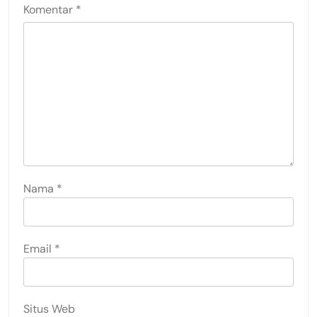
Komentar
*
Nama
*
Email
*
Situs Web