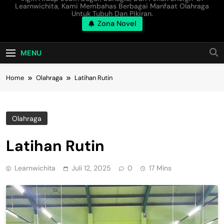
Learnwichita, Kami Membahas Berbagai Manfaat Olahraga
Untuk Tubuh Dan Pikiran.
Zona Novel
MENU
Home
Olahraga
Latihan Rutin
Olahraga
Latihan Rutin
Learnwichita
Juli 12, 2025
0
17 Mins