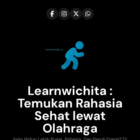
Skip
to
content
Learnwichita :
Temukan Rahasia
Sehat lewat
Olahraga
Ingin Hidup Lebih Bugar, Bahagia, Dan Penuh Energi? Di