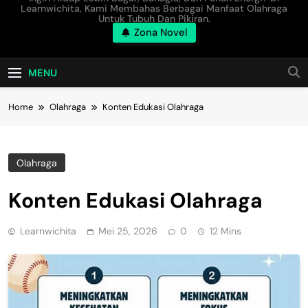
Learnwichita, Kami Membahas Berbagai Manfaat Olahraga
Untuk Tubuh Dan Pikiran.
Zona Novel
MENU
Home
Olahraga
Konten Edukasi Olahraga
Olahraga
Konten Edukasi Olahraga
Learnwichita
Mei 25, 2026
0
12 Mins