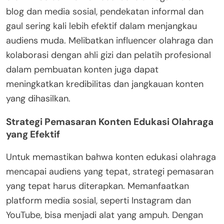
blog dan media sosial, pendekatan informal dan
gaul sering kali lebih efektif dalam menjangkau
audiens muda. Melibatkan influencer olahraga dan
kolaborasi dengan ahli gizi dan pelatih profesional
dalam pembuatan konten juga dapat
meningkatkan kredibilitas dan jangkauan konten
yang dihasilkan.
Strategi Pemasaran Konten Edukasi Olahraga
yang Efektif
Untuk memastikan bahwa konten edukasi olahraga
mencapai audiens yang tepat, strategi pemasaran
yang tepat harus diterapkan. Memanfaatkan
platform media sosial, seperti Instagram dan
YouTube, bisa menjadi alat yang ampuh. Dengan