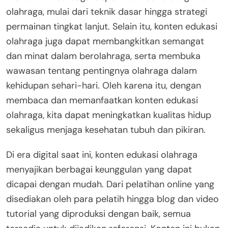
olahraga, mulai dari teknik dasar hingga strategi
permainan tingkat lanjut. Selain itu, konten edukasi
olahraga juga dapat membangkitkan semangat
dan minat dalam berolahraga, serta membuka
wawasan tentang pentingnya olahraga dalam
kehidupan sehari-hari. Oleh karena itu, dengan
membaca dan memanfaatkan konten edukasi
olahraga, kita dapat meningkatkan kualitas hidup
sekaligus menjaga kesehatan tubuh dan pikiran.
Di era digital saat ini, konten edukasi olahraga
menyajikan berbagai keunggulan yang dapat
dicapai dengan mudah. Dari pelatihan online yang
disediakan oleh para pelatih hingga blog dan video
tutorial yang diproduksi dengan baik, semua