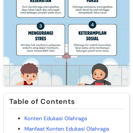
Table of Contents
Konten Edukasi Olahraga
Manfaat Konten Edukasi Olahraga