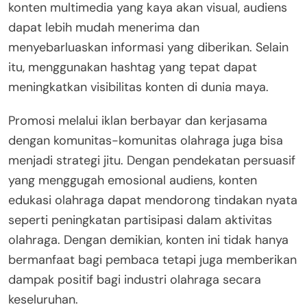
konten multimedia yang kaya akan visual, audiens
dapat lebih mudah menerima dan
menyebarluaskan informasi yang diberikan. Selain
itu, menggunakan hashtag yang tepat dapat
meningkatkan visibilitas konten di dunia maya.
Promosi melalui iklan berbayar dan kerjasama
dengan komunitas-komunitas olahraga juga bisa
menjadi strategi jitu. Dengan pendekatan persuasif
yang menggugah emosional audiens, konten
edukasi olahraga dapat mendorong tindakan nyata
seperti peningkatan partisipasi dalam aktivitas
olahraga. Dengan demikian, konten ini tidak hanya
bermanfaat bagi pembaca tetapi juga memberikan
dampak positif bagi industri olahraga secara
keseluruhan.