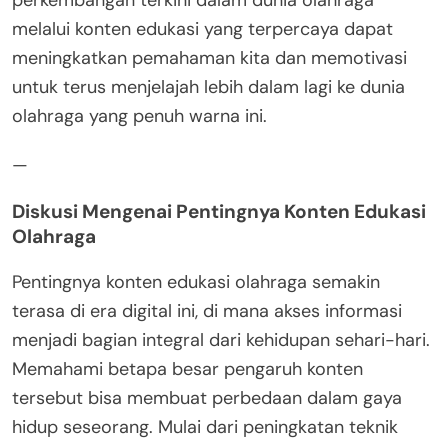
melalui konten edukasi yang terpercaya dapat
meningkatkan pemahaman kita dan memotivasi
untuk terus menjelajah lebih dalam lagi ke dunia
olahraga yang penuh warna ini.
—
Diskusi Mengenai Pentingnya Konten Edukasi
Olahraga
Pentingnya konten edukasi olahraga semakin
terasa di era digital ini, di mana akses informasi
menjadi bagian integral dari kehidupan sehari-hari.
Memahami betapa besar pengaruh konten
tersebut bisa membuat perbedaan dalam gaya
hidup seseorang. Mulai dari peningkatan teknik