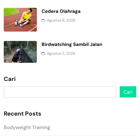
Cedera Olahraga
Agustus 6, 2026
Birdwatching Sambil Jalan
Agustus 5, 2026
Cari
Cari
Recent Posts
Bodyweight Training