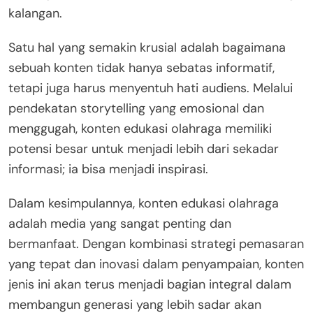
kalangan.
Satu hal yang semakin krusial adalah bagaimana
sebuah konten tidak hanya sebatas informatif,
tetapi juga harus menyentuh hati audiens. Melalui
pendekatan storytelling yang emosional dan
menggugah, konten edukasi olahraga memiliki
potensi besar untuk menjadi lebih dari sekadar
informasi; ia bisa menjadi inspirasi.
Dalam kesimpulannya, konten edukasi olahraga
adalah media yang sangat penting dan
bermanfaat. Dengan kombinasi strategi pemasaran
yang tepat dan inovasi dalam penyampaian, konten
jenis ini akan terus menjadi bagian integral dalam
membangun generasi yang lebih sadar akan