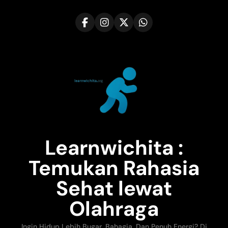
Skip
to
content
Learnwichita :
Temukan Rahasia
Sehat lewat
Olahraga
Ingin Hidup Lebih Bugar, Bahagia, Dan Penuh Energi? Di