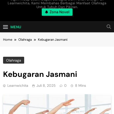
Learnwichita, Kami Membahas Berbagai Manfaat Olahraga
Untuk Tubuh Dan Pikiran.
Zona Novel
MENU
Home
Olahraga
Kebugaran Jasmani
Olahraga
Kebugaran Jasmani
Learnwichita
Juli 8, 2025
0
8 Mins