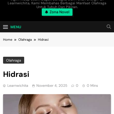
Learnwichita, Kami Membahas Berbagai Manfaat Olahraga
Untuk Tubuh Dan Pikiran.
Zona Novel
MENU
Home
Olahraga
Hidrasi
Olahraga
Hidrasi
Learnwichita
November 4, 2025
0
0 Mins