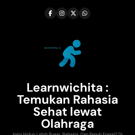
Skip
to
content
Learnwichita :
Temukan Rahasia
Sehat lewat
Olahraga
Ingin Hidup Lebih Bugar, Bahagia, Dan Penuh Energi? Di