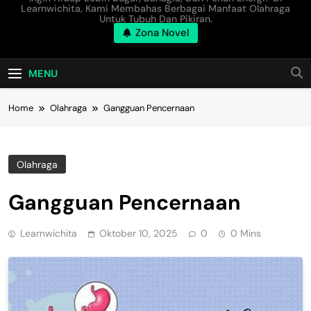
Learnwichita, Kami Membahas Berbagai Manfaat Olahraga
Untuk Tubuh Dan Pikiran.
Zona Novel
MENU
Home
Olahraga
Gangguan Pencernaan
Olahraga
Gangguan Pencernaan
Learnwichita
Oktober 10, 2025
0
0 Mins