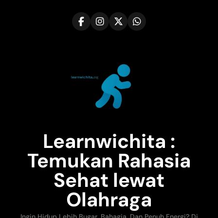
Skip
to
content
Learnwichita :
Temukan Rahasia
Sehat lewat
Olahraga
Ingin Hidup Lebih Bugar, Bahagia, Dan Penuh Energi? Di