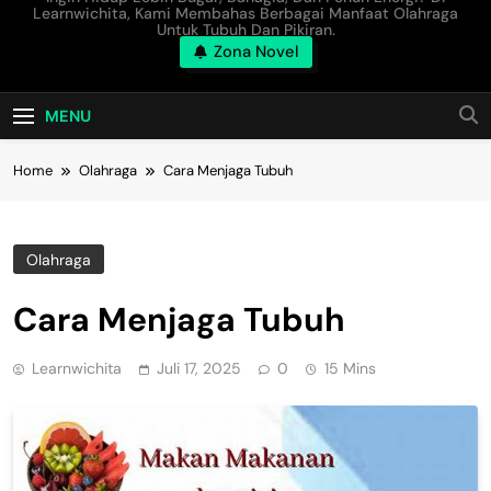
Learnwichita, Kami Membahas Berbagai Manfaat Olahraga
Untuk Tubuh Dan Pikiran.
Zona Novel
MENU
Home
Olahraga
Cara Menjaga Tubuh
Olahraga
Cara Menjaga Tubuh
Learnwichita
Juli 17, 2025
0
15 Mins