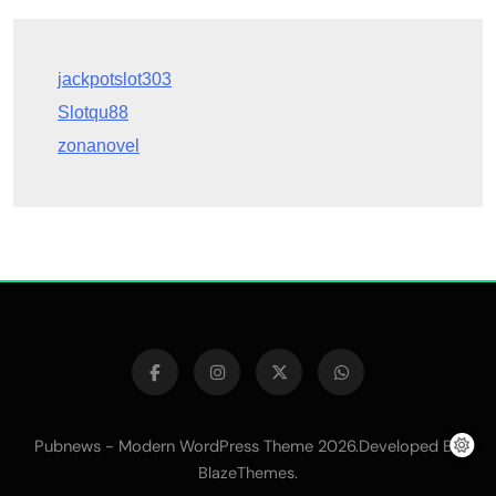
Slotqu88
zonanovel
Pubnews - Modern WordPress Theme 2026.Developed By
.
BlazeThemes