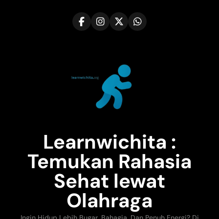
Skip
to
content
Learnwichita :
Temukan Rahasia
Sehat lewat
Olahraga
Ingin Hidup Lebih Bugar, Bahagia, Dan Penuh Energi? Di