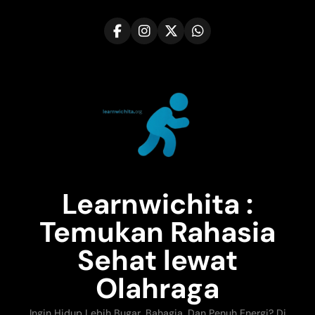
Skip
to
content
Learnwichita :
Temukan Rahasia
Sehat lewat
Olahraga
Ingin Hidup Lebih Bugar, Bahagia, Dan Penuh Energi? Di