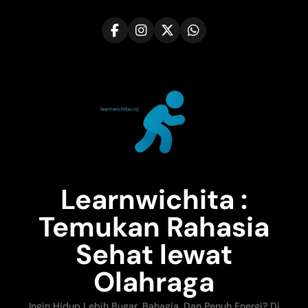
Skip
to
content
Learnwichita :
Temukan Rahasia
Sehat lewat
Olahraga
Ingin Hidup Lebih Bugar, Bahagia, Dan Penuh Energi? Di