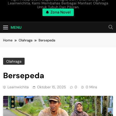
Learnwichita, Kami Membahas Berbagai Manfaat Olahraga
Untuk Tubuh Dan Pikiran.
Zona Novel
MENU
Home
Olahraga
Bersepeda
Olahraga
Bersepeda
Learnwichita
Oktober 15, 2025
0
0 Mins