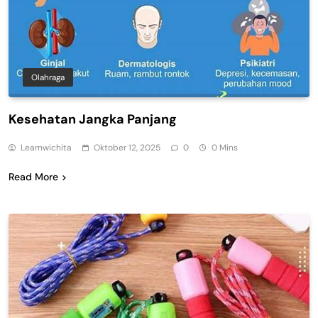
Olahraga
Kesehatan Jangka Panjang
Learnwichita
Oktober 12, 2025
0
0 Mins
Read More