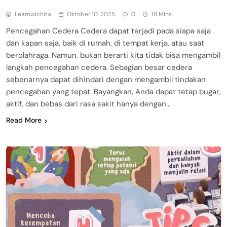
Learnwichita
Oktober 10, 2025
0
18 Mins
Pencegahan Cedera Cedera dapat terjadi pada siapa saja
dan kapan saja, baik di rumah, di tempat kerja, atau saat
berolahraga. Namun, bukan berarti kita tidak bisa mengambil
langkah pencegahan cedera. Sebagian besar cedera
sebenarnya dapat dihindari dengan mengambil tindakan
pencegahan yang tepat. Bayangkan, Anda dapat tetap bugar,
aktif, dan bebas dari rasa sakit hanya dengan…
Read More