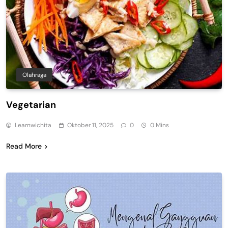
Olahraga
Vegetarian
Learnwichita
Oktober 11, 2025
0
0 Mins
Read More