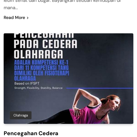
lebih sehat dan bugar. Bayangkan sebuah kehidupan di
mana…
Read More
Olahraga
Pencegahan Cedera