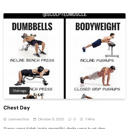
Olahraga
Chest Day
Learnwichita
Oktober 9, 2025
0
7 Mins
Siapa yang tidak ingin memiliki dada yang kuat dan