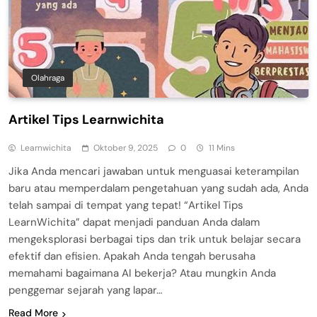
Olahraga
Artikel Tips Learnwichita
Learnwichita
Oktober 9, 2025
0
11 Mins
Jika Anda mencari jawaban untuk menguasai keterampilan
baru atau memperdalam pengetahuan yang sudah ada, Anda
telah sampai di tempat yang tepat! “Artikel Tips
LearnWichita” dapat menjadi panduan Anda dalam
mengeksplorasi berbagai tips dan trik untuk belajar secara
efektif dan efisien. Apakah Anda tengah berusaha
memahami bagaimana AI bekerja? Atau mungkin Anda
penggemar sejarah yang lapar…
Read More