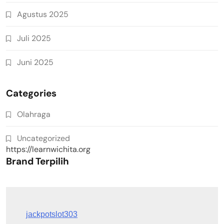
Agustus 2025
Juli 2025
Juni 2025
Categories
Olahraga
Uncategorized
https://learnwichita.org
Brand Terpilih