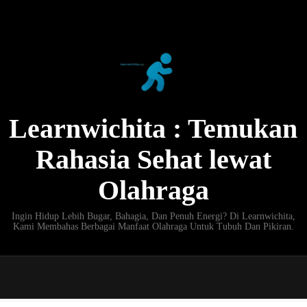
Learnwichita : Temukan
Rahasia Sehat lewat
Olahraga
Ingin Hidup Lebih Bugar, Bahagia, Dan Penuh Energi? Di Learnwichita,
Kami Membahas Berbagai Manfaat Olahraga Untuk Tubuh Dan Pikiran.