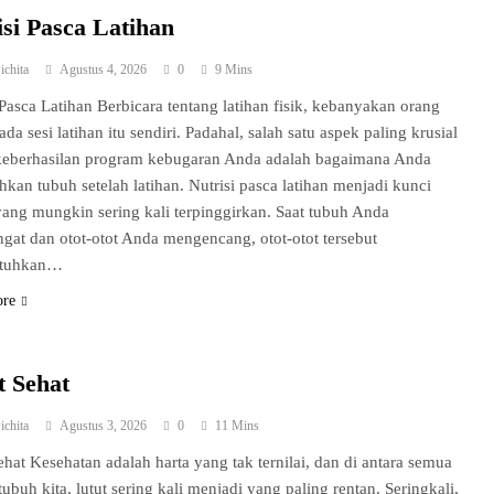
isi Pasca Latihan
ichita
Agustus 4, 2026
0
9 Mins
 Pasca Latihan Berbicara tentang latihan fisik, kebanyakan orang
ada sesi latihan itu sendiri. Padahal, salah satu aspek paling krusial
keberhasilan program kebugaran Anda adalah bagaimana Anda
kan tubuh setelah latihan. Nutrisi pasca latihan menjadi kunci
ang mungkin sering kali terpinggirkan. Saat tubuh Anda
ngat dan otot-otot Anda mengencang, otot-otot tersebut
tuhkan…
ore
t Sehat
ichita
Agustus 3, 2026
0
11 Mins
ehat Kesehatan adalah harta yang tak ternilai, dan di antara semua
tubuh kita, lutut sering kali menjadi yang paling rentan. Seringkali,