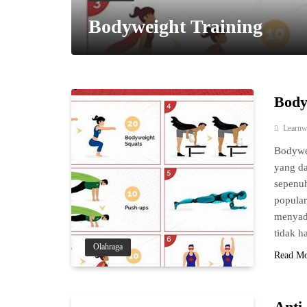
Bodyweight Training
Body
Learnw
Bodywe
yang da
sepenuh
popular
menyada
tidak h
Olahraga
Read M
Anti