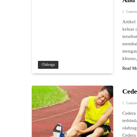
Learnw
Artikel
keluar 
tersebu
membaha
mengata
khusus,
Olahraga
Read M
Cede
Learnw
Cedera 
terhind
olahrag
Cedera 