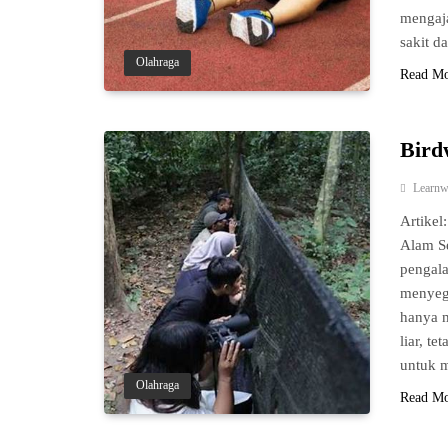
mengaja
sakit d
Olahraga
Read M
Bird
Learnw
Artikel
Alam S
pengal
menyega
hanya 
liar, t
untuk 
Olahraga
Read M