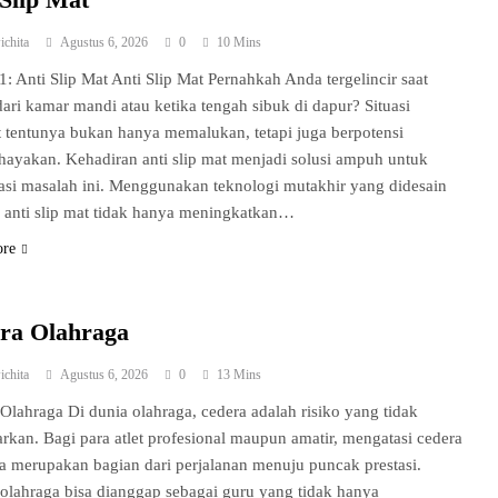
ichita
Agustus 6, 2026
0
10 Mins
 1: Anti Slip Mat Anti Slip Mat Pernahkah Anda tergelincir saat
dari kamar mandi atau ketika tengah sibuk di dapur? Situasi
t tentunya bukan hanya memalukan, tetapi juga berpotensi
yakan. Kehadiran anti slip mat menjadi solusi ampuh untuk
si masalah ini. Menggunakan teknologi mutakhir yang didesain
 anti slip mat tidak hanya meningkatkan…
ore
ra Olahraga
ichita
Agustus 6, 2026
0
13 Mins
Olahraga Di dunia olahraga, cedera adalah risiko yang tidak
arkan. Bagi para atlet profesional maupun amatir, mengatasi cedera
a merupakan bagian dari perjalanan menuju puncak prestasi.
olahraga bisa dianggap sebagai guru yang tidak hanya