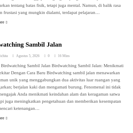
rkan tentang batas fisik, tetapi juga mental. Namun, di balik rasa
an frustasi yang mungkin dialami, terdapat pelajaran…
ore
watching Sambil Jalan
ichita
Agustus 5, 2026
0
16 Mins
: Birdwatching Sambil Jalan Birdwatching Sambil Jalan: Menikmati
ekitar Dengan Cara Baru Birdwatching sambil jalan menawarkan
aman unik yang menggabungkan dua aktivitas luar ruangan yang
rkan; berjalan kaki dan mengamati burung. Fenomenal ini tidak
mengajak Anda menikmati keindahan alam dan keragaman satwa
etapi juga meningkatkan pengetahuan dan memberikan kesempatan
mencari ketenangan…
ore