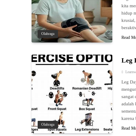
kita me
hidup m
krusial
berakti
Olahraga
Read M
Leg 
Learnw
Leg Day
mengun
sangat 
adalah 
sementa
karena
Olahraga
Read M