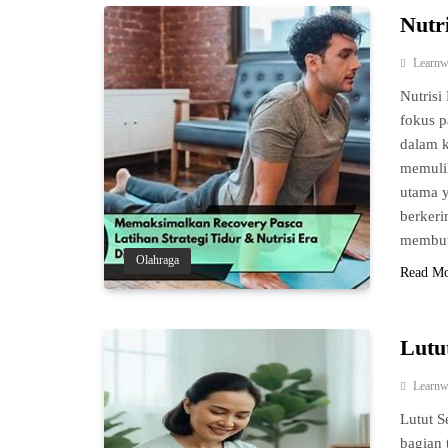
Nutr
Learnw
Nutrisi
fokus p
dalam 
memulih
utama y
berkeri
membu
Olahraga
Read M
Lutu
Learnw
Lutut S
bagian 