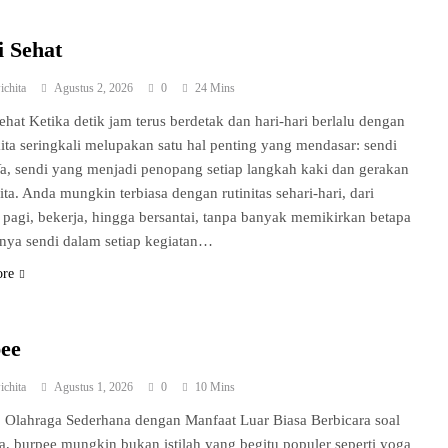
i Sehat
ichita
Agustus 2, 2026
0
24 Mins
ehat Ketika detik jam terus berdetak dan hari-hari berlalu dengan
kita seringkali melupakan satu hal penting yang mendasar: sendi
Ya, sendi yang menjadi penopang setiap langkah kaki dan gerakan
ita. Anda mungkin terbiasa dengan rutinitas sehari-hari, dari
pagi, bekerja, hingga bersantai, tanpa banyak memikirkan betapa
nya sendi dalam setiap kegiatan…
ore
ee
ichita
Agustus 1, 2026
0
10 Mins
 Olahraga Sederhana dengan Manfaat Luar Biasa Berbicara soal
a, burpee mungkin bukan istilah yang begitu populer seperti yoga