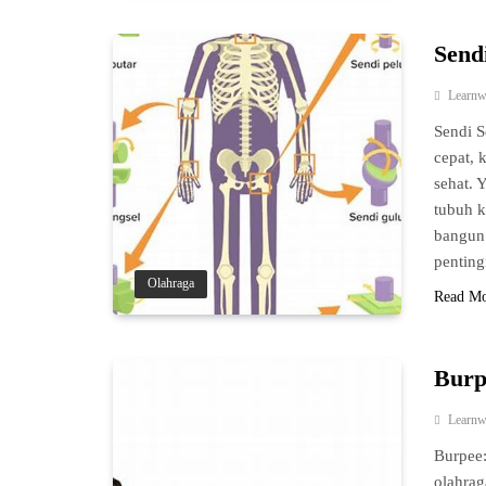
Send
Learnw
Sendi S
cepat, 
sehat. 
tubuh k
bangun 
penting
Olahraga
Read M
Burp
Learnw
Burpee:
olahrag