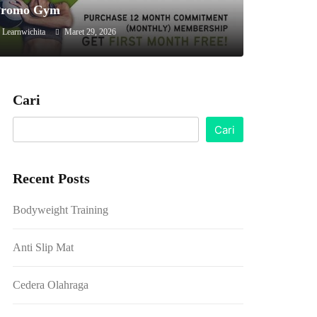
Promo Gym
Anti Slip Mat
Learnwichita
Maret 29, 2026
Cari
Cari
Recent Posts
Bodyweight Training
Anti Slip Mat
Cedera Olahraga